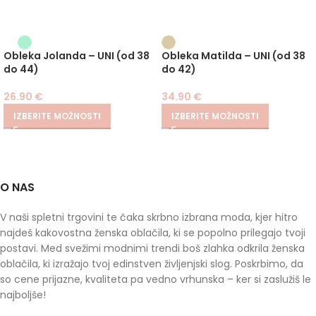
Obleka Jolanda – UNI (od 38
Obleka Matilda – UNI (od 38
do 44)
do 42)
26.90
€
34.90
€
IZBERITE MOŽNOSTI
IZBERITE MOŽNOSTI
O NAS
V naši spletni trgovini te čaka skrbno izbrana moda, kjer hitro
najdeš kakovostna ženska oblačila, ki se popolno prilegajo tvoji
postavi. Med svežimi modnimi trendi boš zlahka odkrila ženska
oblačila, ki izražajo tvoj edinstven življenjski slog. Poskrbimo, da
so cene prijazne, kvaliteta pa vedno vrhunska – ker si zaslužiš le
najboljše!