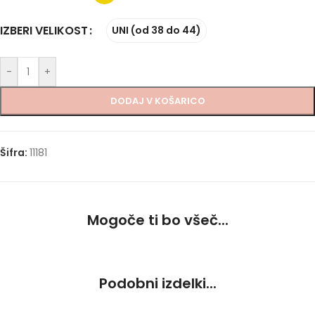
IZBERI VELIKOST
UNI (od 38 do 44)
-
+
DODAJ V KOŠARICO
Šifra:
11181
Mogoče ti bo všeč...
Podobni izdelki...