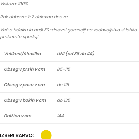
Viskoza: 100%
Rok dobave: 1-2 delovna dneva.
Več o izdelku in naši 30-dnevni garanciji na zadovoljstvo si lahko
preberete spodaj!
Velikost/številka
UNI (od 38 do 44)
Obseg v prsih v cm
85-115
Obseg v pasu v cm
do 115
Obseg v bokih v cm
do 135
Dolžina v cm
144
IZBERI BARVO