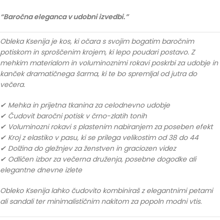
“Baročna eleganca v udobni izvedbi.”
Obleka Ksenija je kos, ki očara s svojim bogatim baročnim
potiskom in sproščenim krojem, ki lepo poudari postavo. Z
mehkim materialom in voluminoznimi rokavi poskrbi za udobje in
kanček dramatičnega šarma, ki te bo spremljal od jutra do
večera.
✔ Mehka in prijetna tkanina za celodnevno udobje
✔ Čudovit baročni potisk v črno-zlatih tonih
✔ Voluminozni rokavi s plastenim nabiranjem za poseben efekt
✔ Kroj z elastiko v pasu, ki se prilega velikostim od 38 do 44
✔ Dolžina do gležnjev za ženstven in graciozen videz
✔ Odličen izbor za večerna druženja, posebne dogodke ali
elegantne dnevne izlete
Obleko Ksenija lahko čudovito kombiniraš z elegantnimi petami
ali sandali ter minimalističnim nakitom za popoln modni vtis.