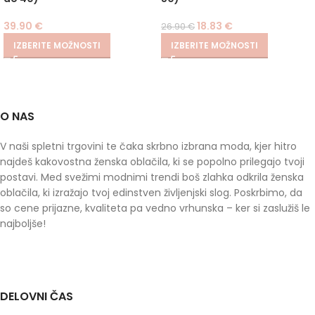
39.90
€
18.83
€
26.90
€
IZBERITE MOŽNOSTI
IZBERITE MOŽNOSTI
O NAS
V naši spletni trgovini te čaka skrbno izbrana moda, kjer hitro
najdeš kakovostna ženska oblačila, ki se popolno prilegajo tvoji
postavi. Med svežimi modnimi trendi boš zlahka odkrila ženska
oblačila, ki izražajo tvoj edinstven življenjski slog. Poskrbimo, da
so cene prijazne, kvaliteta pa vedno vrhunska – ker si zaslužiš le
najboljše!
DELOVNI ČAS