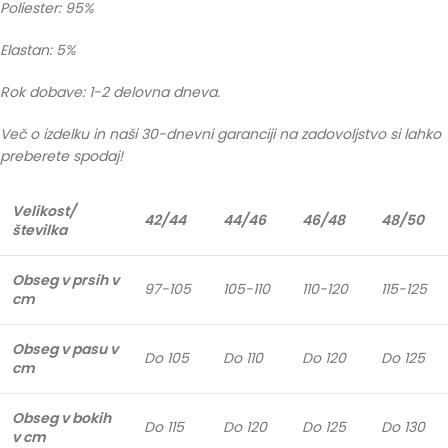
Poliester: 95%
Elastan: 5%
Rok dobave: 1-2 delovna dneva.
Več o izdelku in naši 30-dnevni garanciji na zadovoljstvo si lahko
preberete spodaj!
Velikost/
42/44
44/46
46/48
48/50
številka
Obseg v prsih v
97-105
105-110
110-120
115-125
cm
Obseg v pasu v
Do 105
Do 110
Do 120
Do 125
cm
Obseg v bokih
Do 115
Do 120
Do 125
Do 130
v cm