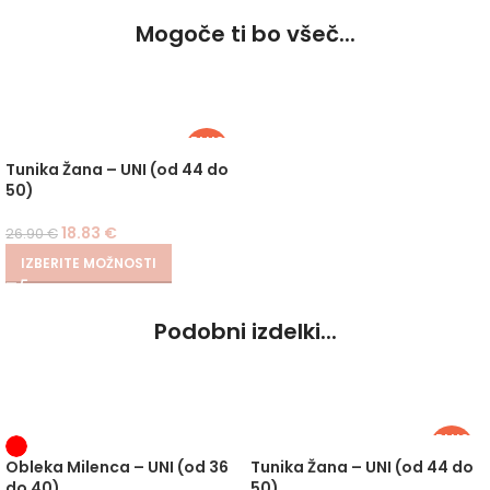
Mogoče ti bo všeč...
PLUS
SIZE
-30%
Tunika Žana – UNI (od 44 do
50)
18.83
€
26.90
€
IZBERITE MOŽNOSTI
Podobni izdelki...
PLUS
SIZE
-30%
Obleka Milenca – UNI (od 36
Tunika Žana – UNI (od 44 do
do 40)
50)