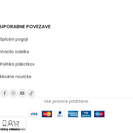
UPORABNE POVEZAVE
Splošni pogoji
Vračilo izdelka
Politika piškotkov
Modne novičke
Vse pravice pridržane.
ičite nas
Moj račun
Košarica