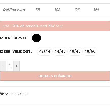
Dolžina v cm
101
102
103
104
🌿🌼 -20% ob naročilu nad 20€ 🌼🌿
IZBERI BARVO
IZBERI VELIKOST
42/44
44/46
46/48
48/50
-
+
DODAJ V KOŠARICO
Šifra:
10362/11513