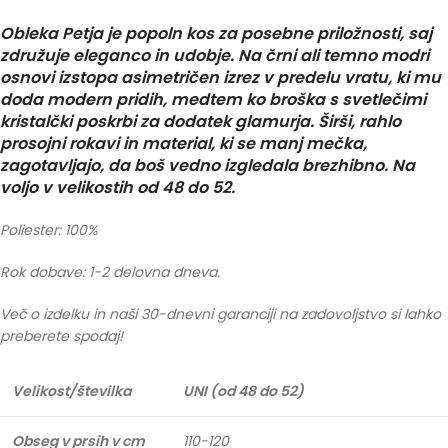
Obleka Petja je popoln kos za posebne priložnosti, saj
združuje eleganco in udobje. Na črni ali temno modri
osnovi izstopa asimetričen izrez v predelu vratu, ki mu
doda modern pridih, medtem ko broška s svetlečimi
kristalčki poskrbi za dodatek glamurja. Širši, rahlo
prosojni rokavi in material, ki se manj mečka,
zagotavljajo, da boš vedno izgledala brezhibno. Na
voljo v velikostih od 48 do 52.
Poliester: 100%
Rok dobave: 1-2 delovna dneva.
Več o izdelku in naši 30-dnevni garanciji na zadovoljstvo si lahko
preberete spodaj!
Velikost/številka
UNI (od 48 do 52)
Obseg v prsih v cm
110-120