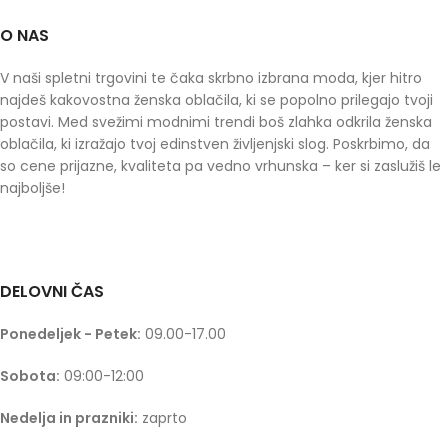
O NAS
V naši spletni trgovini te čaka skrbno izbrana moda, kjer hitro
najdeš kakovostna ženska oblačila, ki se popolno prilegajo tvoji
postavi. Med svežimi modnimi trendi boš zlahka odkrila ženska
oblačila, ki izražajo tvoj edinstven življenjski slog. Poskrbimo, da
so cene prijazne, kvaliteta pa vedno vrhunska – ker si zaslužiš le
najboljše!
DELOVNI ČAS
Ponedeljek - Petek:
09.00-17.00
Sobota:
09:00-12:00
Nedelja in prazniki:
zaprto