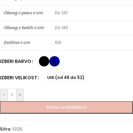
Obseg v pasu v cm
Do 130
Obseg v bokih v cm
Do 140
Dolžina v cm
109
IZBERI BARVO
IZBERI VELIKOST
UNI (od 48 do 52)
-
+
DODAJ V KOŠARICO
Šifra:
10126