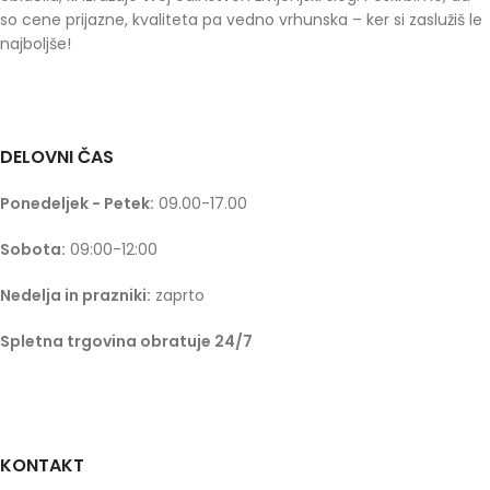
so cene prijazne, kvaliteta pa vedno vrhunska – ker si zaslužiš le
najboljše!
DELOVNI ČAS
Ponedeljek - Petek:
09.00-17.00
Sobota:
09:00-12:00
Nedelja in prazniki:
zaprto
Spletna trgovina obratuje 24/7
KONTAKT