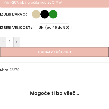
🌿🌼 -20% ob naročilu nad 20€ 🌼🌿
IZBERI BARVO
IZBERI VELIKOST
UNI (od 46 do 50)
-
+
DODAJ V KOŠARICO
Šifra:
12279
Mogoče ti bo všeč...