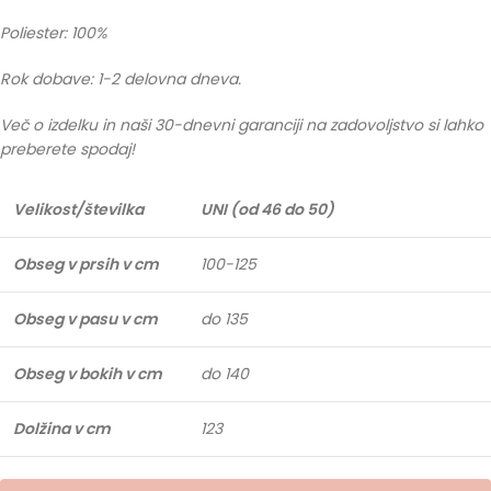
Poliester: 100%
Rok dobave: 1-2 delovna dneva.
Več o izdelku in naši 30-dnevni garanciji na zadovoljstvo si lahko
preberete spodaj!
Velikost/številka
UNI (od 46 do 50)
Obseg v prsih v cm
100-125
Obseg v pasu v cm
do 135
Obseg v bokih v cm
do 140
Dolžina v cm
123