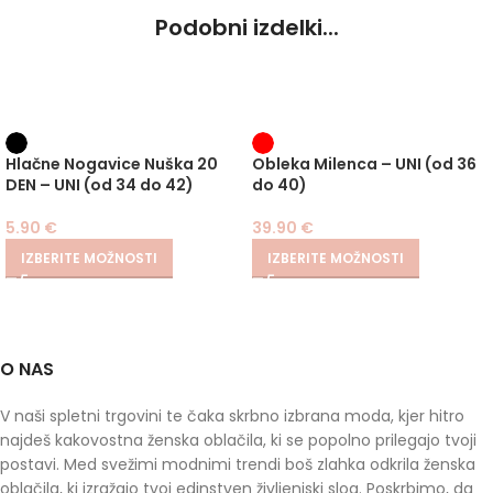
Podobni izdelki...
Hlačne Nogavice Nuška 20
Obleka Milenca – UNI (od 36
DEN – UNI (od 34 do 42)
do 40)
5.90
€
39.90
€
IZBERITE MOŽNOSTI
IZBERITE MOŽNOSTI
O NAS
V naši spletni trgovini te čaka skrbno izbrana moda, kjer hitro
najdeš kakovostna ženska oblačila, ki se popolno prilegajo tvoji
postavi. Med svežimi modnimi trendi boš zlahka odkrila ženska
oblačila, ki izražajo tvoj edinstven življenjski slog. Poskrbimo, da