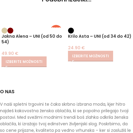
PLUS
SIZE
Jakna Alena – UNI (od 50 do
Krilo Asta – UNI (od 34 do 42)
54)
24.90
€
49.90
€
IZBERITE MOŽNOSTI
IZBERITE MOŽNOSTI
O NAS
V naši spletni trgovini te čaka skrbno izbrana moda, kjer hitro
najdeš kakovostna ženska oblačila, ki se popolno prilegajo tvoji
postavi. Med svežimi modnimi trendi boš zlahka odkrila ženska
oblačila, ki izražajo tvoj edinstven življenjski slog. Poskrbimo, da
so cene prijazne, kvaliteta pa vedno vrhunska – ker si zaslužiš le