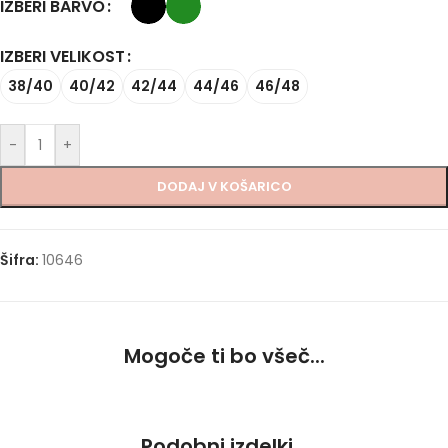
IZBERI BARVO
IZBERI VELIKOST
38/40
40/42
42/44
44/46
46/48
-
+
DODAJ V KOŠARICO
Šifra:
10646
Mogoče ti bo všeč...
Podobni izdelki...