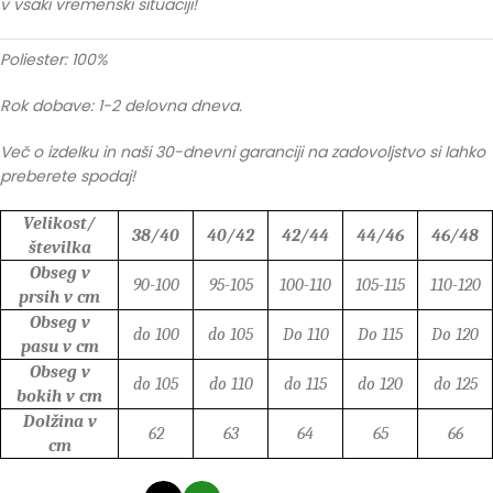
v vsaki vremenski situaciji!
Poliester: 100%
Rok dobave: 1-2 delovna dneva.
Več o izdelku in naši 30-dnevni garanciji na zadovoljstvo si lahko
preberete spodaj!
Velikost/
38/40
40/42
42/44
44/46
46/48
številka
Obseg v
90-100
95-105
100-110
105-115
110-120
prsih v cm
Obseg v
do 100
do 105
Do 110
Do 115
Do 120
pasu v cm
Obseg v
do 105
do 110
do 115
do 120
do 125
bokih v cm
Dolžina v
62
63
64
65
66
cm