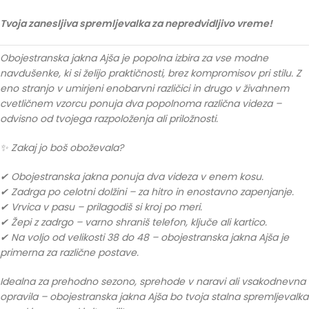
Tvoja zanesljiva spremljevalka za nepredvidljivo vreme!
Obojestranska jakna Ajša je popolna izbira za vse modne
navdušenke, ki si želijo praktičnosti, brez kompromisov pri stilu. Z
eno stranjo v umirjeni enobarvni različici in drugo v živahnem
cvetličnem vzorcu ponuja dva popolnoma različna videza –
odvisno od tvojega razpoloženja ali priložnosti.
✨ Zakaj jo boš oboževala?
✔ Obojestranska jakna ponuja dva videza v enem kosu.
✔ Zadrga po celotni dolžini – za hitro in enostavno zapenjanje.
✔ Vrvica v pasu – prilagodiš si kroj po meri.
✔ Žepi z zadrgo – varno shraniš telefon, ključe ali kartico.
✔ Na voljo od velikosti 38 do 48 – obojestranska jakna Ajša je
primerna za različne postave.
Idealna za prehodno sezono, sprehode v naravi ali vsakodnevna
opravila – obojestranska jakna Ajša bo tvoja stalna spremljevalka