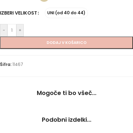
IZBERI VELIKOST
UNI (od 40 do 44)
-
+
DODAJ V KOŠARICO
Šifra:
11467
Mogoče ti bo všeč...
Podobni izdelki...