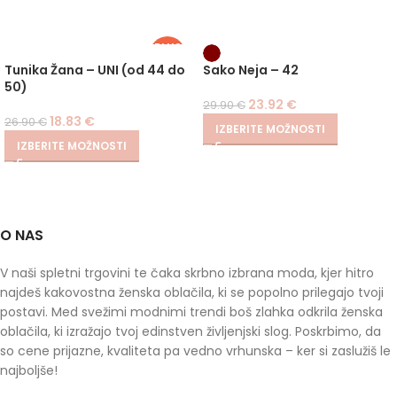
PLUS
SIZE
-30%
-20%
Tunika Žana – UNI (od 44 do
Sako Neja – 42
50)
23.92
€
29.90
€
18.83
€
26.90
€
IZBERITE MOŽNOSTI
IZBERITE MOŽNOSTI
O NAS
V naši spletni trgovini te čaka skrbno izbrana moda, kjer hitro
najdeš kakovostna ženska oblačila, ki se popolno prilegajo tvoji
postavi. Med svežimi modnimi trendi boš zlahka odkrila ženska
oblačila, ki izražajo tvoj edinstven življenjski slog. Poskrbimo, da
so cene prijazne, kvaliteta pa vedno vrhunska – ker si zaslužiš le
najboljše!