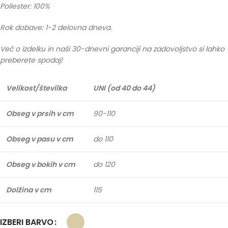
Poliester: 100%
Rok dobave: 1-2 delovna dneva.
Več o izdelku in naši 30-dnevni garanciji na zadovoljstvo si lahko
preberete spodaj!
Velikost/številka
UNI (od 40 do 44)
Obseg v prsih v cm
90-110
Obseg v pasu v cm
do 110
Obseg v bokih v cm
do 120
Dolžina v cm
115
IZBERI BARVO