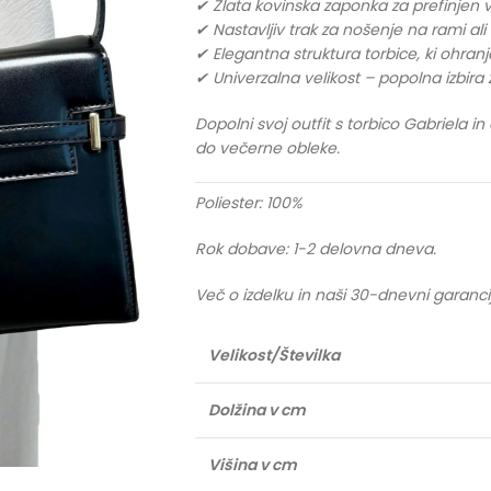
✔ Zlata kovinska zaponka za prefinjen 
✔ Nastavljiv trak za nošenje na rami ali 
✔ Elegantna struktura torbice, ki ohranj
✔ Univerzalna velikost – popolna izbira
Dopolni svoj outfit s torbico Gabriela in
do večerne obleke.
Poliester: 100%
Rok dobave: 1-2 delovna dneva.
Več o izdelku in naši 30-dnevni garanci
Velikost/Številka
Dolžina v cm
Višina v cm