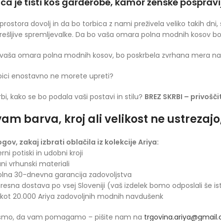
ca je tisti kos garderobe, kamor ženske pospravij
prostora dovolj in da bo torbica z nami preživela veliko takih dni
ešljive spremljevalke. Da bo vaša omara polna modnih kosov b
vaša omara polna modnih kosov, bo poskrbela zvrhana mera naš
bici enostavno ne morete upreti?
rbi, kako se bo podala vaši postavi in stilu?
BREZ SKRBI – privoščit
am barva, kroj ali velikost ne ustrezaj
ogov, zakaj izbrati oblačila iz kolekcije Ariya:
rni potiski in udobni kroji
ani vrhunski materiali
olna 30-dnevna garancija zadovoljstva
presna dostava po vsej Sloveniji (vaš izdelek bomo odposlali še is
 kot 20.000 Ariya zadovoljnih modnih navdušenk
 smo, da vam pomagamo – pišite nam na
trgovina.ariya@gmail