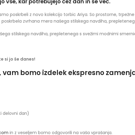
o vse, kar potrebujejo čez dan in še več.
, smo poskrbeli z novo kolekcijo torbic Ariya. So prostorne, trpež
o poskrbela zvrhana mera našega stilskega navdiha, prepletene
ega stilskega navdiha, prepletenega s svežimi modnimi smerni
e si jo še danes!
o, vam bomo izdelek ekspresno zamenjali
ti delovni dan)
.com
in z veseljem bomo odgovorili na vaša vprašanja.