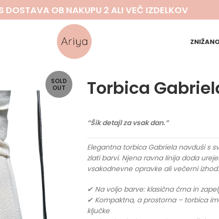
S DOSTAVA OB NAKUPU 2 ALI VEČ IZDELKOV
ZNIŽAN
Torbica Gabriel
SOLD
OUT
“Šik detajl za vsak dan.”
Elegantna torbica Gabriela navduši s sv
zlati barvi. Njena ravna linija doda ureje
vsakodnevne opravke ali večerni izhod.
✔ Na voljo barve: klasična črna in zapel
✔ Kompaktna, a prostorna – torbica ima
ključke