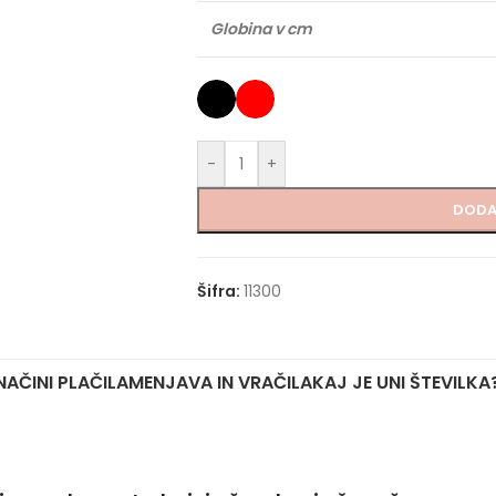
Globina v cm
-
+
DODA
Šifra:
11300
NAČINI PLAČILA
MENJAVA IN VRAČILA
KAJ JE UNI ŠTEVILKA