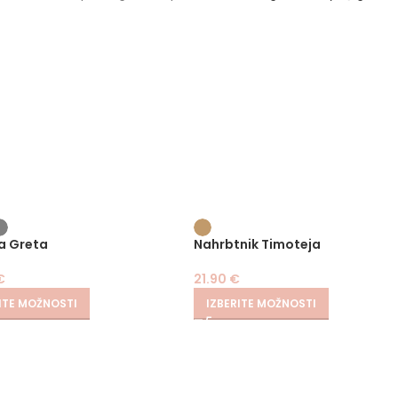
a Greta
Nahrbtnik Timoteja
€
21.90
€
ITE MOŽNOSTI
IZBERITE MOŽNOSTI