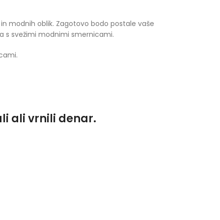
ne in modnih oblik. Zagotovo bodo postale vaše
ga s svežimi modnimi smernicami.
cami.
 ali vrnili denar.