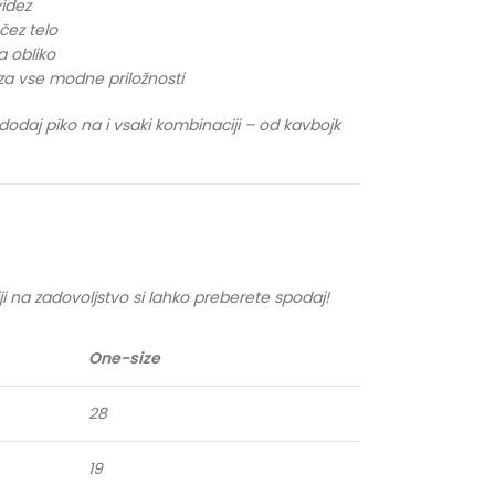
videz
čez telo
a obliko
 za vse modne priložnosti
 dodaj piko na i vsaki kombinaciji – od kavbojk
ji na zadovoljstvo si lahko preberete spodaj!
One-size
28
19