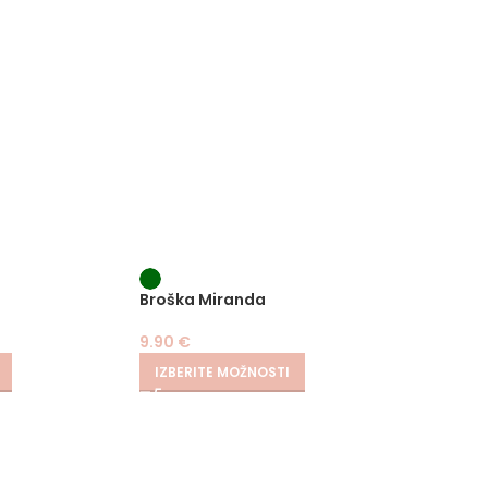
Broška Miranda
Broška
9.90
€
9.90
€
IZBERITE MOŽNOSTI
IZBER