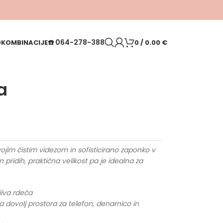
☎️
064-278-388
O
KOMBINACIJE
0
/
0.00
€
a
ojim čistim videzom in sofisticirano zaponko v
n pridih, praktična velikost pa je idealna za
jiva rdeča
 dovolj prostora za telefon, denarnico in