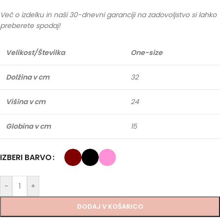
Več o izdelku in naši 30-dnevni garanciji na zadovoljstvo si lahko
preberete spodaj!
Velikost/Številka
One-size
Dolžina v cm
32
Višina v cm
24
Globina v cm
15
IZBERI BARVO
-
+
DODAJ V KOŠARICO