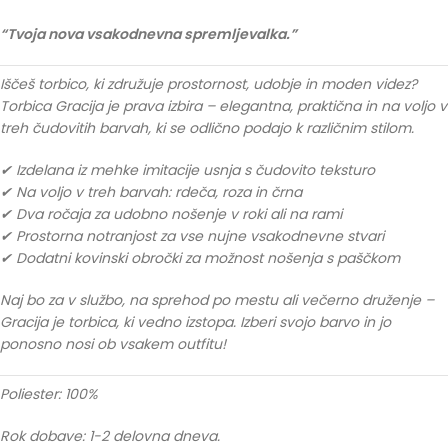
“Tvoja nova vsakodnevna spremljevalka.”
Iščeš torbico, ki združuje prostornost, udobje in moden videz?
Torbica Gracija je prava izbira – elegantna, praktična in na voljo v
treh čudovitih barvah, ki se odlično podajo k različnim stilom.
✔ Izdelana iz mehke imitacije usnja s čudovito teksturo
✔ Na voljo v treh barvah: rdeča, roza in črna
✔ Dva ročaja za udobno nošenje v roki ali na rami
✔ Prostorna notranjost za vse nujne vsakodnevne stvari
✔ Dodatni kovinski obročki za možnost nošenja s paščkom
Naj bo za v službo, na sprehod po mestu ali večerno druženje –
Gracija je torbica, ki vedno izstopa. Izberi svojo barvo in jo
ponosno nosi ob vsakem outfitu!
Poliester: 100%
Rok dobave: 1-2 delovna dneva.