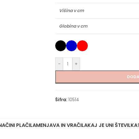
Višina v cm
Globina v cm
-
+
DODA
Šifra:
10514
NAČINI PLAČILA
MENJAVA IN VRAČILA
KAJ JE UNI ŠTEVILKA