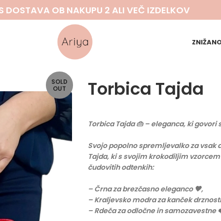
S DOSTAVA OB NAKUPU 2 ALI VEČ IZDELKOV
ZNIŽAN
Torbica Tajda
SOLD
OUT
Torbica Tajda 👜 – eleganca, ki govori
Svojo popolno spremljevalko za vsak da
Tajda, ki s svojim krokodiljim vzorcem i
čudovitih odtenkih:
– Črna za brezčasno eleganco 🖤,
– Kraljevsko modra za kanček drznosti
– Rdeča za odločne in samozavestne ❤