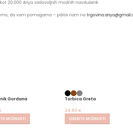
 kot 20.000 Ariya zadovoljnih modnih navdušenk
 smo, da vam pomagamo – pišite nam na
trgovina.ariya@gmail
nik Gordana
Torbica Greta
€
24.90
€
ITE MOŽNOSTI
IZBERITE MOŽNOSTI