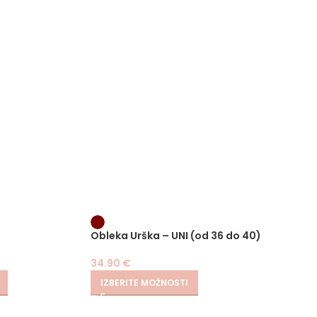
-
Obleka Urška – UNI (od 36 do 40)
Hlače 
34.90
€
24.90
€
IZBERITE MOŽNOSTI
IZBER