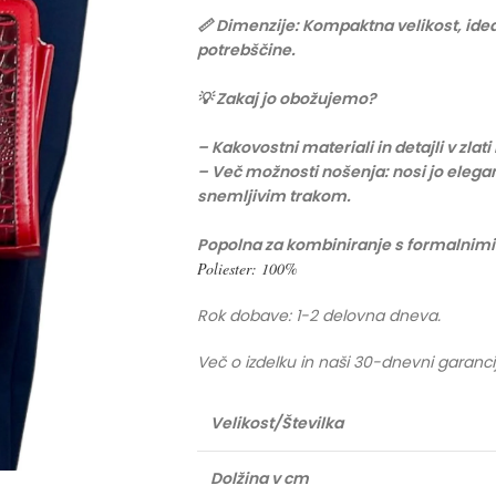
📏 Dimenzije: Kompaktna velikost, idea
potrebščine.
💡 Zakaj jo obožujemo?
– Kakovostni materiali in detajli v zlati
– Več možnosti nošenja: nosi jo elega
snemljivim trakom.
Popolna za kombiniranje s formalnimi 
Poliester: 100%
Rok dobave: 1-2 delovna dneva.
Več o izdelku in naši 30-dnevni garanci
Velikost/Številka
Dolžina v cm