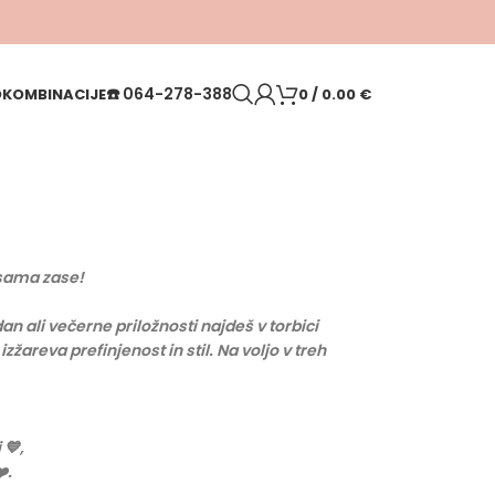
☎️
064-278-388
O
KOMBINACIJE
0
/
0.00
€
 sama zase!
n ali večerne priložnosti najdeš v torbici
zžareva prefinjenost in stil. Na voljo v treh
 💙,
️.