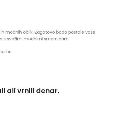
ne in modnih oblik. Zagotovo bodo postale vaše
ga s svežimi modnimi smernicami.
cami.
 ali vrnili denar.