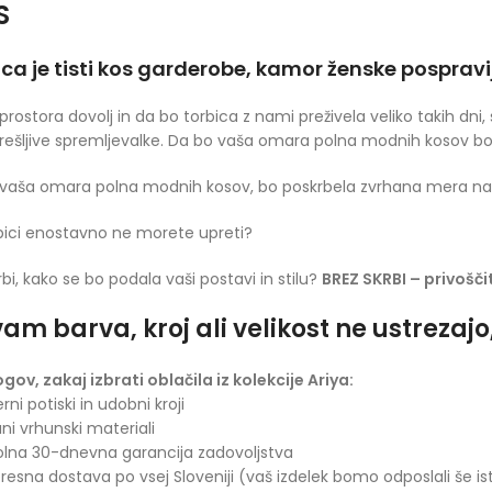
S
ca je tisti kos garderobe, kamor ženske pospravij
prostora dovolj in da bo torbica z nami preživela veliko takih dni
ešljive spremljevalke. Da bo vaša omara polna modnih kosov b
vaša omara polna modnih kosov, bo poskrbela zvrhana mera naš
bici enostavno ne morete upreti?
rbi, kako se bo podala vaši postavi in stilu?
BREZ SKRBI – privoščit
am barva, kroj ali velikost ne ustrezaj
ogov, zakaj izbrati oblačila iz kolekcije Ariya:
rni potiski in udobni kroji
ani vrhunski materiali
olna 30-dnevna garancija zadovoljstva
presna dostava po vsej Sloveniji (vaš izdelek bomo odposlali še is