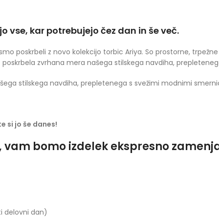
o vse, kar potrebujejo čez dan in še več.
, smo poskrbeli z novo kolekcijo torbic Ariya. So prostorne, trpež
o poskrbela zvrhana mera našega stilskega navdiha, prepletene
ega stilskega navdiha, prepletenega s svežimi modnimi smerni
e si jo še danes!
o, vam bomo izdelek ekspresno zamenjali
ti delovni dan)