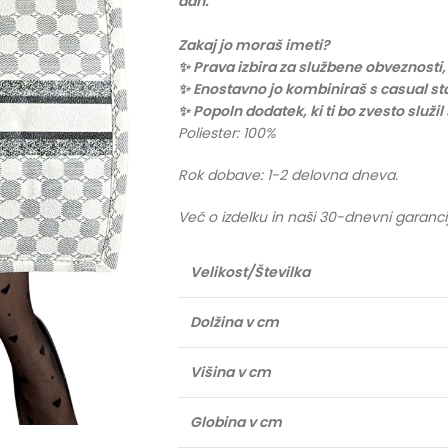
dan.
Zakaj jo moraš imeti?
✨ Prava izbira za službene obveznosti,
✨ Enostavno jo kombiniraš s casual sta
✨ Popoln dodatek, ki ti bo zvesto služi
Poliester: 100%
Rok dobave: 1-2 delovna dneva.
Več o izdelku in naši 30-dnevni garanci
Velikost/Številka
Dolžina v cm
Višina v cm
Globina v cm