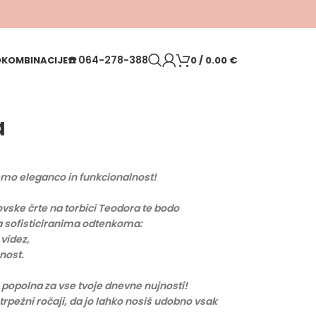
☎️
064-278-388
O
KOMBINACIJE
0
/
0.00
€
a
jemo eleganco in funkcionalnost!
ovske črte na torbici Teodora te bodo
 sofisticiranima odtenkoma:
 videz,
nost.
 popolna za vse tvoje dnevne nujnosti!
 trpežni ročaji, da jo lahko nosiš udobno vsak