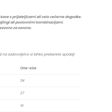
 kave s prijateljicami ali celo večerne dogodke.
jlingi ali poslovnimi kombinacijami.
l sezono za sezono.
ji na zadovoljstvo si lahko preberete spodaj!
One-size
34
27
14