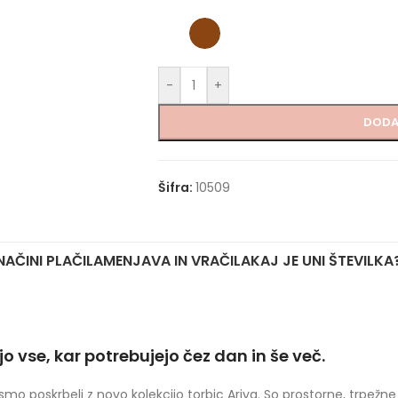
-
+
DODA
Šifra:
10509
NAČINI PLAČILA
MENJAVA IN VRAČILA
KAJ JE UNI ŠTEVILKA
o vse, kar potrebujejo čez dan in še več.
, smo poskrbeli z novo kolekcijo torbic Ariya. So prostorne, trpež