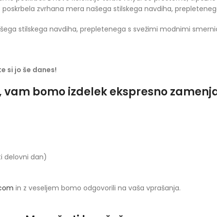
o poskrbela zvrhana mera našega stilskega navdiha, prepletene
ega stilskega navdiha, prepletenega s svežimi modnimi smerni
e si jo še danes!
o, vam bomo izdelek ekspresno zamenjali
ti delovni dan)
.com
in z veseljem bomo odgovorili na vaša vprašanja.