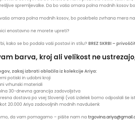
ešljive spremljevalke. Da bo vaša omara polna modnih kosov b
vaša omara polna modnih kosov, bo poskrbela zvrhana mera naš
bici enostavno ne morete upreti?
rbi, kako se bo podala vaši postavi in stilu?
BREZ SKRBI – privoščit
am barva, kroj ali velikost ne ustrezaj
ogov, zakaj izbrati oblačila iz kolekcije Ariya:
rni potiski in udobni kroji
ani vrhunski materiali
olna 30-dnevna garancija zadovoljstva
presna dostava po vsej Sloveniji (vaš izdelek bomo odposlali še is
 kot 20.000 Ariya zadovoljnih modnih navdušenk
 smo, da vam pomagamo – pišite nam na
trgovina.ariya@gmail