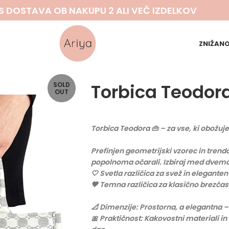
S DOSTAVA OB NAKUPU 2 ALI VEČ IZDELKOV
ZNIŽAN
Torbica Teodor
SOLD
OUT
Torbica Teodora 👜 – za vse, ki obožu
Prefinjen geometrijski vzorec in trend
popolnoma očarali. Izbiraj med dvema
🤍 Svetla različica za svež in eleganten
🤎 Temna različica za klasično brezčas
📐 Dimenzije: Prostorna, a elegantna –
🎀 Praktičnost: Kakovostni materiali in