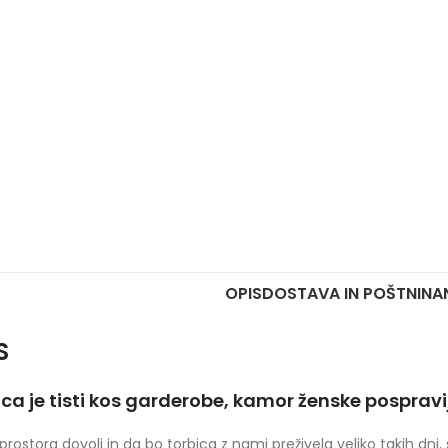
OPIS
DOSTAVA IN POŠTNINA
S
ca je tisti kos garderobe, kamor ženske pospravij
prostora dovolj in da bo torbica z nami preživela veliko takih dni