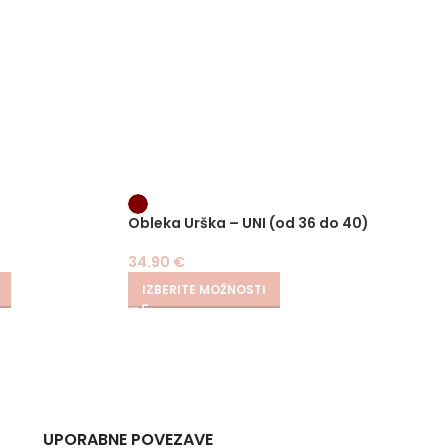
-
Obleka Urška – UNI (od 36 do 40)
Hlače 
34.90
€
24.90
€
IZBERITE MOŽNOSTI
IZBER
UPORABNE POVEZAVE