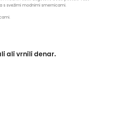
ga s svežimi modnimi smernicami.
cami.
 ali vrnili denar.