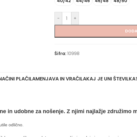
40/42
44/46
46/48
48/50
-
+
DODA
Šifra:
10998
NAČINI PLAČILA
MENJAVA IN VRAČILA
KAJ JE UNI ŠTEVILKA
tne in udobne za nošenje. Z njimi najlažje združimo 
tile odlično.