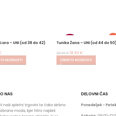
PLU
SIZ
-30%
 Lara – UNI (od 38 do 42)
Tunika Žana – UNI (od 44 do 50
€
18.83
€
26.90
€
ITE MOŽNOSTI
IZBERITE MOŽNOSTI
O NAS
DELOVNI ČAS
V naši spletni trgovini te čaka skrbno
Ponedeljek - Petek
izbrana moda, kjer hitro najdeš
Sobota:
09:00-12: