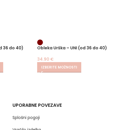
d 36 do 40)
Obleka Urška – UNI (od 36 do 40)
Hlače 
34.90
€
29.90
IZBERITE MOŽNOSTI
IZBER
UPORABNE POVEZAVE
Splošni pogoji
Vračilo izdelka