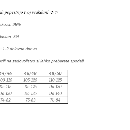
ajli popestrijo tvoj vsakdan! 🌷✨
skoza: 95%
lastan: 5%
: 1-2 delovna dneva.
ciji na zadovoljstvo si lahko preberete spodaj!
44/46
46/48
48/50
100-110
105-120
110-125
Do 115
Do 125
Do 130
Do 130
Do 135
Do 140
74-82
75-83
76-84