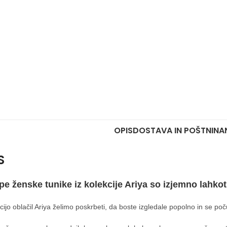
OPIS
DOSTAVA IN POŠTNINA
S
pe ženske tunike iz kolekcije Ariya so izjemno lahko
cijo oblačil Ariya želimo poskrbeti, da boste izgledale popolno in se poču