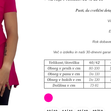
Pusti, da cvetlični det
Vi
E
Rok dobave
Več o izdelku in naši 30-dnevni garan
Velikost/številka
40/42
Obseg v prsih v cm
80-100
Obseg v pasu v cm
Do 110
Obseg v bokih v cm
Do 120
Dolžina v cm
73-81