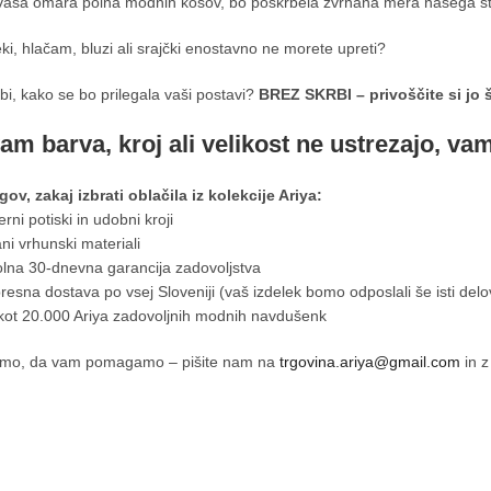
vaša omara polna modnih kosov, bo poskrbela zvrhana mera našega sti
ki, hlačam, bluzi ali srajčki enostavno ne morete upreti?
bi, kako se bo prilegala vaši postavi?
BREZ SKRBI – privoščite si jo 
am barva, kroj ali velikost ne ustrezajo, va
gov, zakaj izbrati oblačila iz kolekcije Ariya:
rni potiski in udobni kroji
ani vrhunski materiali
olna 30-dnevna garancija zadovoljstva
resna dostava po vsej Sloveniji (vaš izdelek bomo odposlali še isti delo
 kot 20.000 Ariya zadovoljnih modnih navdušenk
smo, da vam pomagamo – pišite nam na
trgovina.ariya@gmail.com
in z