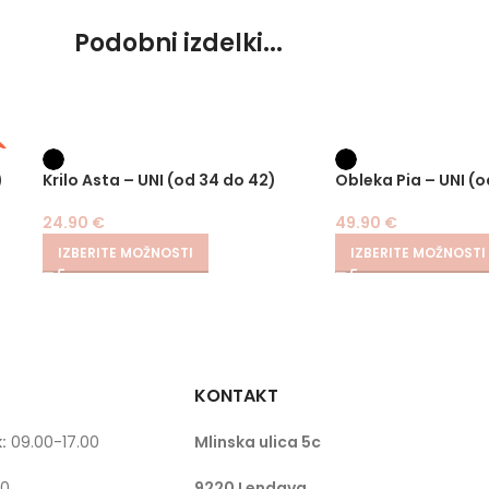
Podobni izdelki...
S
E
)
Krilo Asta – UNI (od 34 do 42)
Obleka Pia – UNI (o
24.90
€
49.90
€
IZBERITE MOŽNOSTI
IZBERITE MOŽNOSTI
KONTAKT
:
09.00-17.00
Mlinska ulica 5c
00
9220 Lendava