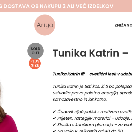
S DOSTAVA OB NAKUPU 2 ALI VEČ IZDELKOV
ZNIŽAN
Tunika Katrin –
SOLD
OUT
PLUS
SIZE
Tunika Katrin 🌸 – cvetlični lesk v udob
Tunika Katrin je tisti kos, ki ti bo polep
ustvarita pravo poletno energijo, sproš
samozavestno in lahkotno.
✔ Čudovit sijoč potisk z motivom cvetli
✔ Prijeten, raztegljiv material – udobje,
✔ Klasika s kančkom glamurja – za vsak
✔ Na voljo v velikostih od 40 do 50