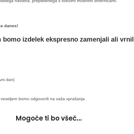
lskega navdiha, prepletenega s svežimi modnimi smernicami.
še danes!
m bomo izdelek ekspresno zamenjali ali vrnil
vni dan)
 veseljem bomo odgovorili na vaša vprašanja.
Mogoče ti bo všeč...