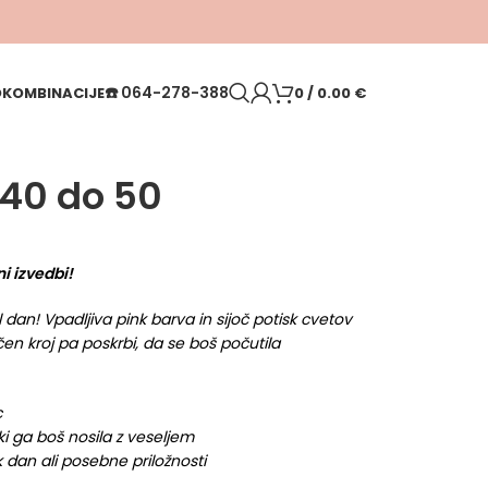
☎️
064-278-388
O
KOMBINACIJE
0
/
0.00
€
 40 do 50
ni izvedbi!
šal dan! Vpadljiva pink barva in sijoč potisk cvetov
čen kroj pa poskrbi, da se boš počutila
c
 ki ga boš nosila z veseljem
 dan ali posebne priložnosti