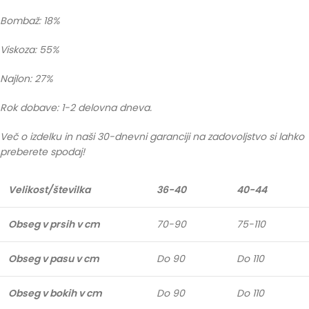
Bombaž: 18%
Viskoza: 55%
Najlon: 27%
Rok dobave: 1-2 delovna dneva.
Več o izdelku in naši 30-dnevni garanciji na zadovoljstvo si lahko
preberete spodaj!
Velikost/številka
36-40
40-44
Obseg v prsih v cm
70-90
75-110
Obseg v pasu v cm
Do 90
Do 110
Obseg v bokih v cm
Do 90
Do 110