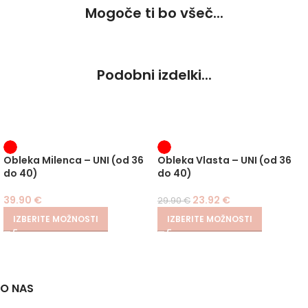
Mogoče ti bo všeč...
Podobni izdelki...
-20%
Obleka Milenca – UNI (od 36
Obleka Vlasta – UNI (od 36
do 40)
do 40)
39.90
€
23.92
€
29.90
€
IZBERITE MOŽNOSTI
IZBERITE MOŽNOSTI
O NAS