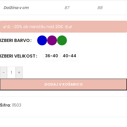
Dolžina v cm
87
88
🌿🌼 -20% ob naročilu nad 20€ 🌼🌿
IZBERI BARVO
IZBERI VELIKOST
36-40
40-44
-
+
DODAJ V KOŠARICO
Šifra:
11503