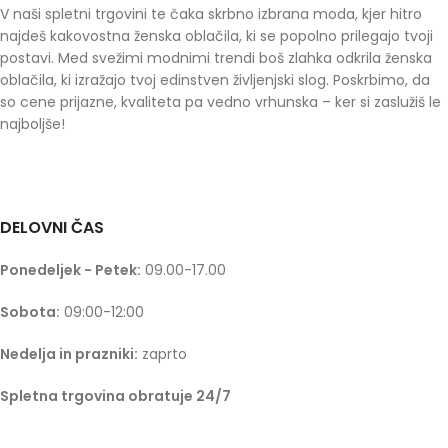
V naši spletni trgovini te čaka skrbno izbrana moda, kjer hitro
najdeš kakovostna ženska oblačila, ki se popolno prilegajo tvoji
postavi. Med svežimi modnimi trendi boš zlahka odkrila ženska
oblačila, ki izražajo tvoj edinstven življenjski slog. Poskrbimo, da
so cene prijazne, kvaliteta pa vedno vrhunska – ker si zaslužiš le
najboljše!
DELOVNI ČAS
Ponedeljek - Petek:
09.00-17.00
Sobota:
09:00-12:00
Nedelja in prazniki:
zaprto
Spletna trgovina obratuje 24/7