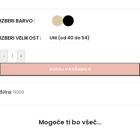
IZBERI BARVO
IZBERI VELIKOST
UNI (od 40 do 54)
-
+
DODAJ V KOŠARICO
Šifra:
11068
Mogoče ti bo všeč...