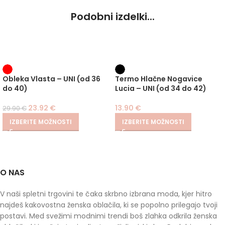
Podobni izdelki...
-20%
Obleka Vlasta – UNI (od 36
Termo Hlačne Nogavice
do 40)
Lucia – UNI (od 34 do 42)
23.92
€
13.90
€
29.90
€
IZBERITE MOŽNOSTI
IZBERITE MOŽNOSTI
O NAS
V naši spletni trgovini te čaka skrbno izbrana moda, kjer hitro
najdeš kakovostna ženska oblačila, ki se popolno prilegajo tvoji
postavi. Med svežimi modnimi trendi boš zlahka odkrila ženska