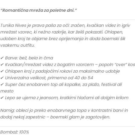
“Romantična mreža za poletne dni.”
Tunika Nives je prava paša za oči: zračen, kvačkan videz in igriv
mrežast vzorec, ki nežno razkrije, kar želiš pokazati. Ohlapen,
udoben kroj te objame brez oprijemanja in doda boemski šik
vsakemu outfitu.
✔ Barve: bež, bela in črna
✔ Kvačkan/mrežast videz z bogatim vzorcem – popoln “over” kos
✔ Ohlapen kroj z padajočimi rokavi za maksimalno udobje
✔ Univerzalna velikost, primerna od 40 do 54
✔ Super čez enobarven top ali kopalke, za plažo, festival ali
mesto
✔ Lepo se ujema z jeansom, kratkimi hlačami ali dolgim krilom
Namig: obleci jo preko enobarvnega topa v kontrastni barvi in
dodaj nekaj zapestnic – boemski glam je zagotovljen.
Bombaž: 100%