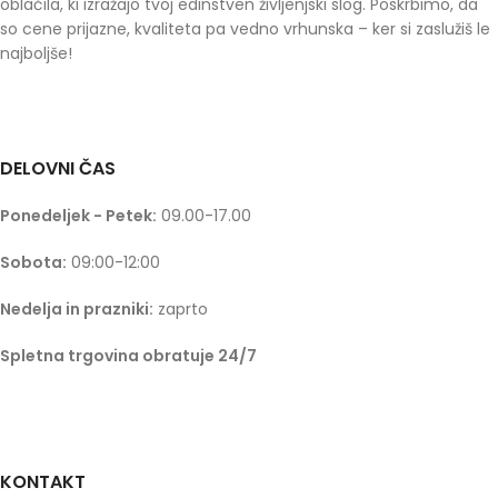
oblačila, ki izražajo tvoj edinstven življenjski slog. Poskrbimo, da
so cene prijazne, kvaliteta pa vedno vrhunska – ker si zaslužiš le
najboljše!
DELOVNI ČAS
Ponedeljek - Petek:
09.00-17.00
Sobota:
09:00-12:00
Nedelja in prazniki:
zaprto
Spletna trgovina obratuje 24/7
KONTAKT