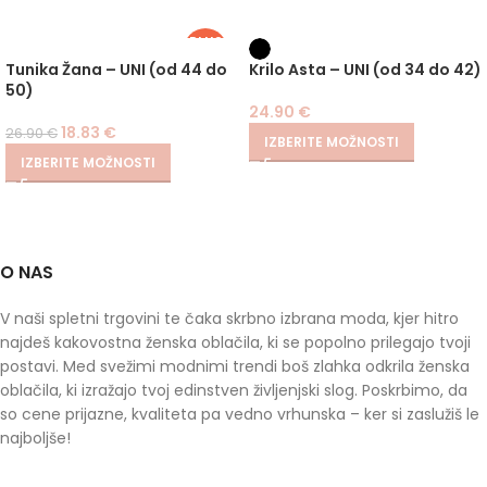
PLUS
SIZE
-30%
Tunika Žana – UNI (od 44 do
Krilo Asta – UNI (od 34 do 42)
50)
24.90
€
18.83
€
26.90
€
IZBERITE MOŽNOSTI
IZBERITE MOŽNOSTI
O NAS
V naši spletni trgovini te čaka skrbno izbrana moda, kjer hitro
najdeš kakovostna ženska oblačila, ki se popolno prilegajo tvoji
postavi. Med svežimi modnimi trendi boš zlahka odkrila ženska
oblačila, ki izražajo tvoj edinstven življenjski slog. Poskrbimo, da
so cene prijazne, kvaliteta pa vedno vrhunska – ker si zaslužiš le
najboljše!