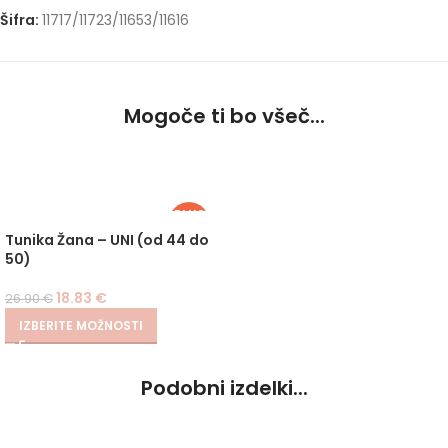
Šifra:
11717/11723/11653/11616
Mogoče ti bo všeč...
PLUS
SIZE
-30%
Tunika Žana – UNI (od 44 do
50)
18.83
€
26.90
€
IZBERITE MOŽNOSTI
Podobni izdelki...