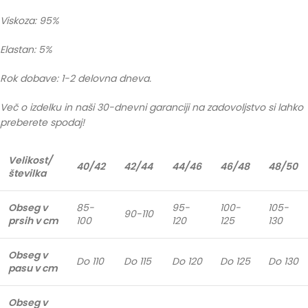
Viskoza: 95%
Elastan: 5%
Rok dobave: 1-2 delovna dneva.
Več o izdelku in naši 30-dnevni garanciji na zadovoljstvo si lahko
preberete spodaj!
Velikost/
40/42
42/44
44/46
46/48
48/50
številka
Obseg v
85-
95-
100-
105-
90-110
prsih v cm
100
120
125
130
Obseg v
Do 110
Do 115
Do 120
Do 125
Do 130
pasu v cm
Obseg v