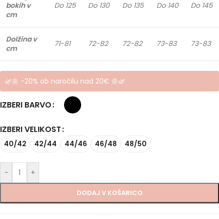
bokih v
Do 125
Do 130
Do 135
Do 140
Do 145
cm
Dolžina v
71-81
72-82
72-82
73-83
73-83
cm
🌿🌼 -20% ob naročilu nad 20€ 🌼🌿
IZBERI BARVO
IZBERI VELIKOST
40/42
42/44
44/46
46/48
48/50
-
+
DODAJ V KOŠARICO