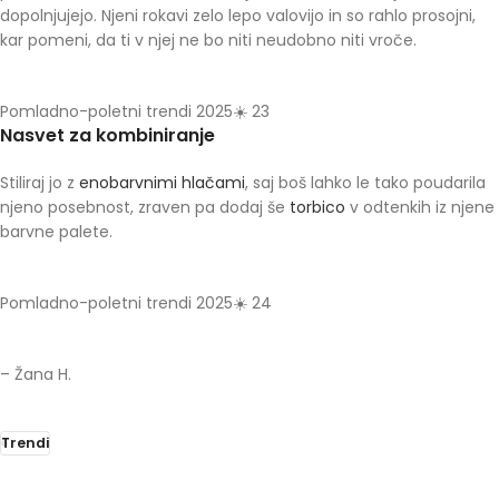
dopolnjujejo. Njeni rokavi zelo lepo valovijo in so rahlo prosojni,
kar pomeni, da ti v njej ne bo niti neudobno niti vroče.
Pomladno-poletni trendi 2025☀️ 23
Nasvet za kombiniranje
Stiliraj jo z
enobarvnimi hlačami
, saj boš lahko le tako poudarila
njeno posebnost, zraven pa dodaj še
torbico
v odtenkih iz njene
barvne palete.
Pomladno-poletni trendi 2025☀️ 24
– Žana H.
Trendi