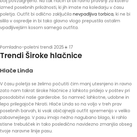
bolj povzdignjeno. Na tak način bi bil ravno pravšnji za katero
izmed posebnih priložnosti, ki jih imate na koledarju v času
poletja. Outfit bi odlično zaključila
nevpadljiva torbica
, ki ne bi
silila v ospredje in bi tako glavno vlogo prepustila ostalim
vpadljivejšim kosom samega outfita.
Pomladno-poletni trendi 2025☀️ 17
Trendi Široke hlačnice
Hlače Linda
V času poletja se želimo počutiti čim manj utesnjeno in ravno
zato nam takrat široke hlačnice z lahkoto pridejo v poštev pri
posodobitvi naše garderobe. So namreč lahkotne, udobne in
lepo prilegajoče hkrati. Hlače Linda so na voljo v treh prav
posebnih barvah, ki vsak običajnejši outfit spremenijo v veliko
zabavnejšega. V pasu imajo nežno nagubano blago, ki rahlo
stisne trebušček in tako posledično navidezno zmanjša obseg
tvoje naravne linije pasu.