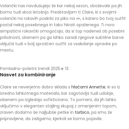
Volančki nas navdušujejo že kar nekaj sezon, oboževale pa jih
bomo tudi skozi letošnjo. Predstavljam ti Claire, ki s svojimi
volančki na rokavih poskrbi za piko na »i«, s katero bo tvoj outfit
postal nekaj posebnega in tako hkrati opaženega. Ti noro
simpatični rokavčki omogočajo, da si top nadeneš ob posebni
priložnosti, obenem pa ga lahko zaradi njegove subtilne barve
vključiš tudi v bolj sproščen outfit za vsakdanje opravke po
mestu.
Pomladno-poletni trendi 2025☀️ 13
Nasvet za kombiniranje
Claire se neverjetno dobro sklada s
hlačami Annette
, ki so iz
izredno lahkotnega materiala, kar zagotavlja tudi udobje,
obenem pa izgledajo sofisticirano. To pomeni, da jih lahko
vključimo v eleganten stajling skupaj z omenjenim topom,
zraven dodamo še najljubše petke in
torbico
, pa smo že
pripravljene, da zažigamo, kjerkoli se bomo pojavile.