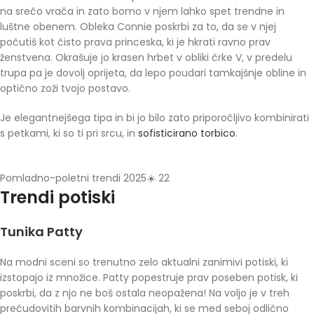
na srečo vrača in zato bomo v njem lahko spet trendne in
luštne obenem. Obleka Connie poskrbi za to, da se v njej
počutiš kot čisto prava princeska, ki je hkrati ravno prav
ženstvena. Okrašuje jo krasen hrbet v obliki črke V, v predelu
trupa pa je dovolj oprijeta, da lepo poudari tamkajšnje obline in
optično zoži tvojo postavo.
Je elegantnejšega tipa in bi jo bilo zato priporočljivo kombinirati
s petkami, ki so ti pri srcu, in
sofisticirano torbico
.
Pomladno-poletni trendi 2025☀️ 22
Trendi potiski
Tunika Patty
Na modni sceni so trenutno zelo aktualni zanimivi potiski, ki
izstopajo iz množice. Patty popestruje prav poseben potisk, ki
poskrbi, da z njo ne boš ostala neopažena! Na voljo je v treh
prečudovitih barvnih kombinacijah, ki se med seboj odlično