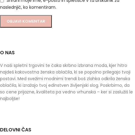
Shrani moje ime, e-pošto in spletišče v ta brskalnik za
naslednjič, ko komentiram.
O NAS
V naši spletni trgovini te čaka skrbno izbrana moda, kjer hitro
najdeš kakovostna ženska oblačila, ki se popolno prilegajo tvoji
postavi. Med svežimi modnimi trendi boš zlahka odkrila ženska
oblačila, ki izražajo tvoj edinstven življenjski slog. Poskrbimo, da
so cene prijazne, kvaliteta pa vedno vrhunska – ker si zaslužiš le
najboljše!
DELOVNI ČAS