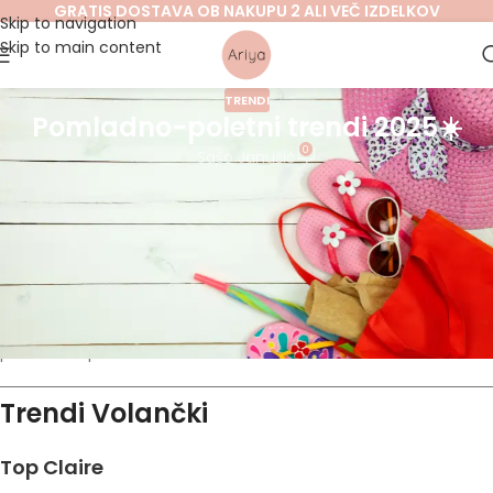
GRATIS DOSTAVA OB NAKUPU 2 ALI VEČ IZDELKOV
Skip to navigation
Skip to main content
TRENDI
Pomladno-poletni trendi 2025☀️
0
Sašo Janušić
Nova sezona prinaša priložnost, da svojemu stilu vdihneš
svežino.
Kot razkrivajo modni strokovnjaki na portalu
Harper’s
Bazaar
, pomladno-poletni trendi letos navdušujejo z drznejšimi
barvnimi kombinacijami, nostalgičnimi detajli in lahkotnimi kroji,
ki so kot ustvarjeni za sončne dni. Čas je, da odkriješ, kateri
izmed njih bodo zaznamovali tvojo garderobo in poskrbeli, da
boš vedno v koraku z modo. Beri dalje in odkrij kateri so glavni
pomladno-poletni trendi!
Trendi Volančki
Top Claire