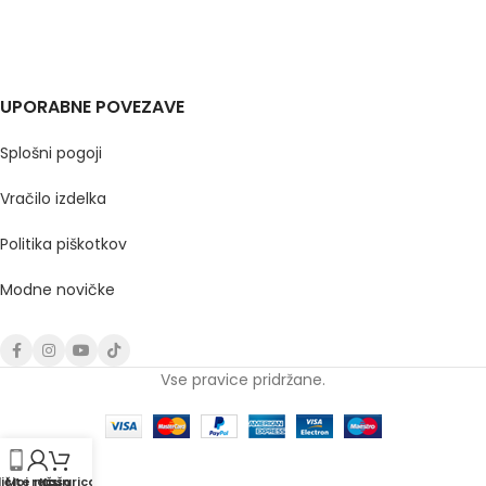
UPORABNE POVEZAVE
Splošni pogoji
Vračilo izdelka
Politika piškotkov
Modne novičke
Vse pravice pridržane.
ičite nas
Moj račun
Košarica