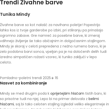
Trendi Živahne barve
Tunika Mindy
Živahne barve so kot nalašč za navihano poletje! Popestrijo
lahko kos iz tvoje garderobe po izbiri, pri stiliranju pa prinašajo
ogromno zabave. Gre namreč za posebne barve, ki zmeraj
vdihnejo življenje še tako običajnim in dolgočasnim stajlingom.
Mindy je skoraj v celoti prepredena z nežno rumeno barvo, ki je
zelo podobna barvi sonca, vpeljan pa je na določenih delih tudi
izredno simpatičen rožasti vzorec, ki tuniko zaključi v lepo
celoto.
Pomladno-poletni trendi 2025☀️ 16
Nasvet za kombiniranje
Mindy se med drugim poda k
oprijetejšim hlačam
tistih barv, ki
so prisotne tudi na njej. Lepo bi na primer delovala z
belimi
hlačami
, saj bi tako celoten stajling izgledal veliko elegantneje in