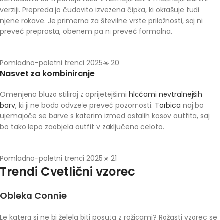
verziji. Prepreda jo čudovito izvezena čipka, ki okrašuje tudi
njene rokave. Je primerna za številne vrste priložnosti, saj ni
preveč preprosta, obenem pa ni preveč formalna.
Pomladno-poletni trendi 2025☀️ 20
Nasvet za kombiniranje
Omenjeno bluzo stiliraj z oprijetejšimi
hlačami nevtralnejših
barv
, ki ji ne bodo odvzele preveč pozornosti.
Torbica
naj bo
ujemajoče se barve s katerim izmed ostalih kosov outfita, saj
bo tako lepo zaobjela outfit v zaključeno celoto.
Pomladno-poletni trendi 2025☀️ 21
Trendi Cvetlični
vzorec
Obleka Connie
Le katera si ne bi želela biti posuta z rožicami? Rožasti vzorec se