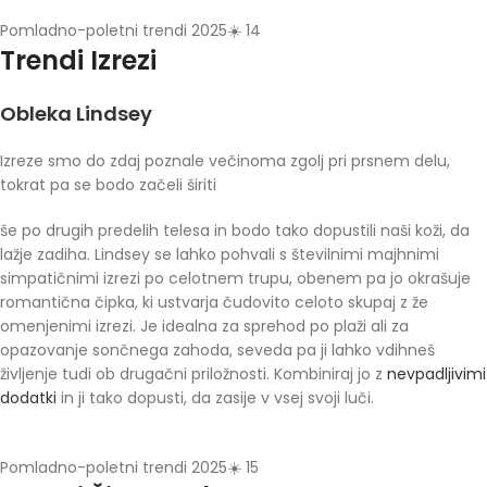
Pomladno-poletni trendi 2025☀️ 14
Trendi Izrezi
Obleka Lindsey
Izreze smo do zdaj poznale večinoma zgolj pri prsnem delu,
tokrat pa se bodo začeli širiti
še po drugih predelih telesa in bodo tako dopustili naši koži, da
lažje zadiha. Lindsey se lahko pohvali s številnimi majhnimi
simpatičnimi izrezi po celotnem trupu, obenem pa jo okrašuje
romantična čipka, ki ustvarja čudovito celoto skupaj z že
omenjenimi izrezi. Je idealna za sprehod po plaži ali za
opazovanje sončnega zahoda, seveda pa ji lahko vdihneš
življenje tudi ob drugačni priložnosti. Kombiniraj jo z
nevpadljivimi
dodatki
in ji tako dopusti, da zasije v vsej svoji luči.
Pomladno-poletni trendi 2025☀️ 15