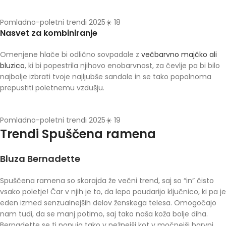
Pomladno-poletni trendi 2025☀️ 18
Nasvet za kombiniranje
Omenjene hlače bi odlično sovpadale z
večbarvno majčko ali
bluzico
, ki bi popestrila njihovo enobarvnost, za čevlje pa bi bilo
najbolje izbrati tvoje najljubše sandale in se tako popolnoma
prepustiti poletnemu vzdušju.
Pomladno-poletni trendi 2025☀️ 19
Trendi Spuščena ramena
Bluza Bernadette
Spuščena ramena so skorajda že večni trend, saj so “in” čisto
vsako poletje! Čar v njih je to, da lepo poudarijo ključnico, ki pa je
eden izmed senzualnejših delov ženskega telesa. Omogočajo
nam tudi, da se manj potimo, saj tako naša koža bolje diha.
Bernadette se ti ponuja tako v nežnejši kot v močnejši barvni