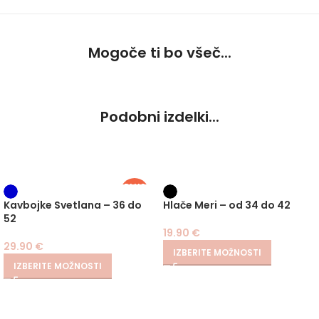
Mogoče ti bo všeč...
Podobni izdelki...
PLUS
SIZE
Kavbojke Svetlana – 36 do
Hlače Meri – od 34 do 42
52
19.90
€
29.90
€
IZBERITE MOŽNOSTI
IZBERITE MOŽNOSTI