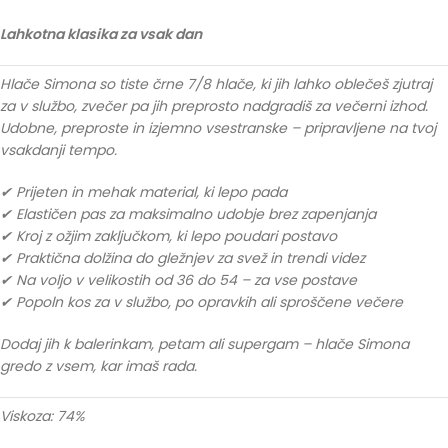
Lahkotna klasika za vsak dan
Hlače Simona so tiste črne 7/8 hlače, ki jih lahko oblečeš zjutraj
za v službo, zvečer pa jih preprosto nadgradiš za večerni izhod.
Udobne, preproste in izjemno vsestranske – pripravljene na tvoj
vsakdanji tempo.
✔ Prijeten in mehak material, ki lepo pada
✔ Elastičen pas za maksimalno udobje brez zapenjanja
✔ Kroj z ožjim zaključkom, ki lepo poudari postavo
✔ Praktična dolžina do gležnjev za svež in trendi videz
✔ Na voljo v velikostih od 36 do 54 – za vse postave
✔ Popoln kos za v službo, po opravkih ali sproščene večere
Dodaj jih k balerinkam, petam ali supergam – hlače Simona
gredo z vsem, kar imaš rada.
Viskoza: 74%