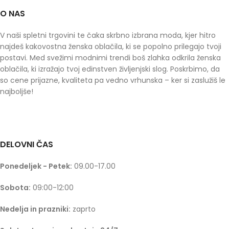
O NAS
V naši spletni trgovini te čaka skrbno izbrana moda, kjer hitro
najdeš kakovostna ženska oblačila, ki se popolno prilegajo tvoji
postavi. Med svežimi modnimi trendi boš zlahka odkrila ženska
oblačila, ki izražajo tvoj edinstven življenjski slog. Poskrbimo, da
so cene prijazne, kvaliteta pa vedno vrhunska – ker si zaslužiš le
najboljše!
DELOVNI ČAS
Ponedeljek - Petek:
09.00-17.00
Sobota:
09:00-12:00
Nedelja in prazniki:
zaprto