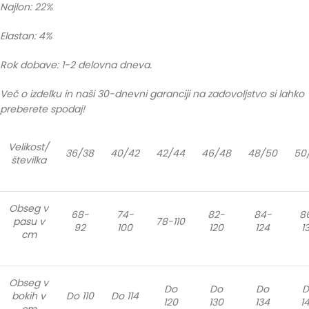
Najlon: 22%
Elastan: 4%
Rok dobave: 1-2 delovna dneva.
Več o izdelku in naši 30-dnevni garanciji na zadovoljstvo si lahko
preberete spodaj!
Velikost/
36/38
40/42
42/44
46/48
48/50
50
številka
Obseg v
68-
74-
82-
84-
8
pasu v
78-110
92
100
120
124
1
cm
Obseg v
Do
Do
Do
D
bokih v
Do 110
Do 114
120
130
134
1
cm