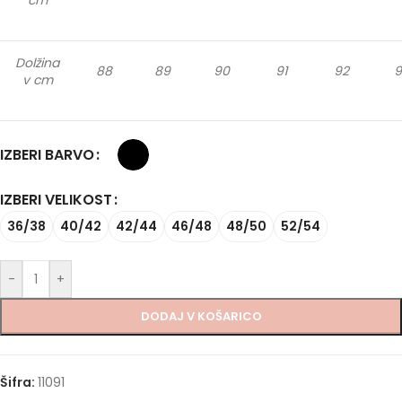
Dolžina
88
89
90
91
92
9
v cm
IZBERI BARVO
IZBERI VELIKOST
36/38
40/42
42/44
46/48
48/50
52/54
-
+
DODAJ V KOŠARICO
Šifra:
11091