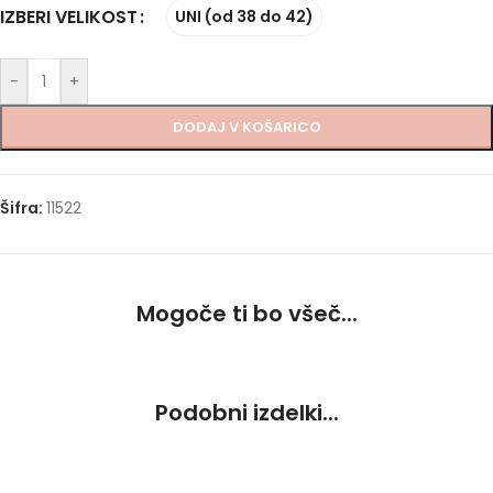
IZBERI VELIKOST
UNI (od 38 do 42)
-
+
DODAJ V KOŠARICO
Šifra:
11522
Mogoče ti bo všeč...
Podobni izdelki...