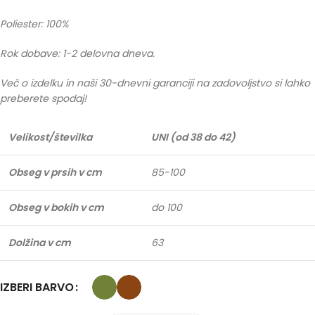
Poliester: 100%
Rok dobave: 1-2 delovna dneva.
Več o izdelku in naši 30-dnevni garanciji na zadovoljstvo si lahko
preberete spodaj!
Velikost/številka
UNI (od 38 do 42)
Obseg v prsih v cm
85-100
Obseg v bokih v cm
do 100
Dolžina v cm
63
IZBERI BARVO