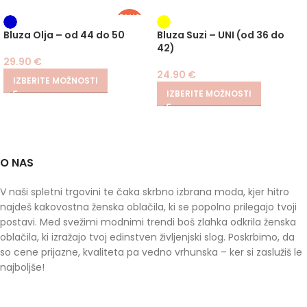
PLUS
SIZE
Bluza Olja – od 44 do 50
Bluza Suzi – UNI (od 36 do
42)
29.90
€
24.90
€
IZBERITE MOŽNOSTI
IZBERITE MOŽNOSTI
O NAS
V naši spletni trgovini te čaka skrbno izbrana moda, kjer hitro
najdeš kakovostna ženska oblačila, ki se popolno prilegajo tvoji
postavi. Med svežimi modnimi trendi boš zlahka odkrila ženska
oblačila, ki izražajo tvoj edinstven življenjski slog. Poskrbimo, da
so cene prijazne, kvaliteta pa vedno vrhunska – ker si zaslužiš le
najboljše!