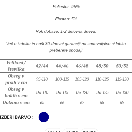
Poliester: 95%
Elastan: 5%
Rok dobave: 1-2 delovna dneva.
Več o izdelku in naši 30-dnevni garanciji na zadovoljstvo si lahko
preberete spodaj!
Velikost/
42/44
44/46
46/48
48/50
50/52
številka
Obseg v
95-110
100-115
105-120
110-125
115-130
prsih v cm
Obseg v
Do 110
Do 115
Do 120
Do 125
Do 130
bokih v cm
Dolžina v cm
65
66
67
68
69
IZBERI BARVO