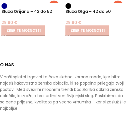
PLUS
PLUS
SIZE
SIZE
Bluza Orijana – 42 do 52
Bluza Olga – 42 do 50
29.90
€
29.90
€
IZBERITE MOŽNOSTI
IZBERITE MOŽNOSTI
O NAS
V naši spletni trgovini te čaka skrbno izbrana moda, kjer hitro
najdeš kakovostna ženska oblačila, ki se popolno prilegajo tvoji
postavi. Med svežimi modnimi trendi boš zlahka odkrila ženska
oblačila, ki izražajo tvoj edinstven življenjski slog. Poskrbimo, da
so cene prijazne, kvaliteta pa vedno vrhunska – ker si zaslužiš le
najboljše!