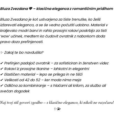
Bluza Zvezdana 💙 – klasična eleganca z romantičnim pridihom
Bluza Zvezdana je kot ustvarjena za tiste trenutke, ko želiš
izžarevati eleganco, a se še vedno počutiti udobno. Material v
kraljevsko modri barvi in rahlo prosojni rokavi poskrbijo za tisti
‘wow’ učinek, medtem ko čudovit ovratnik z naborkom doda
pravo dozo prefinjenosti.
✨ Zakaj te bo navdušila?
✔ Prefinjen padajoč ovratnik – za sofisticiran in ženstven videz
✔ Rokavi iz prosojne tkanine – lahkotni in elegantni
✔ Elastičen material – lepo se prilega in ne tišči
✔ Velikosti od 42 do 52 – ker moda nima meja
✔ Odlična za kombiniranje – s hlačami ali krilom, za službo ali
svečan dogodek
Naj tvoj stil govori zgodbo – s klasično eleganco, ki nikoli ne razočara!
✨💫