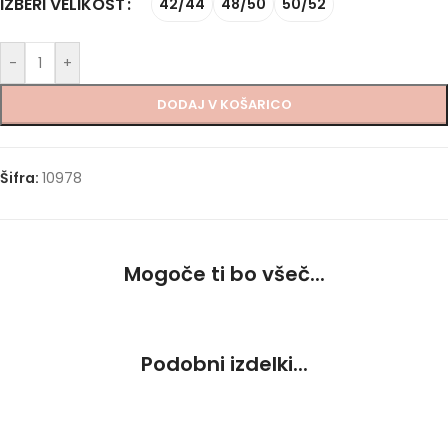
IZBERI VELIKOST
42/44
48/50
50/52
-
+
DODAJ V KOŠARICO
Šifra:
10978
Mogoče ti bo všeč...
Podobni izdelki...