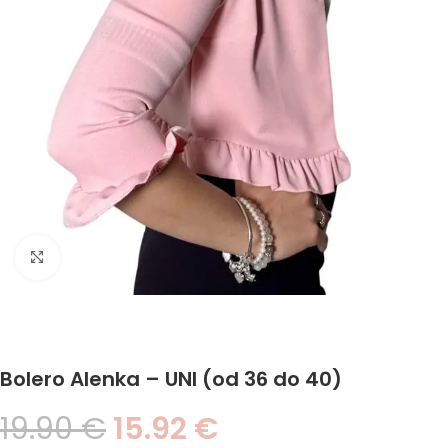
Click to enlarge
Bolero Alenka – UNI (od 36 do 40)
19.90
€
15.92
€