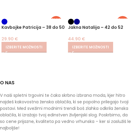
PLUS
PLUS
SIZE
SIZE
Kavbojke Patricija – 38 do 50
Jakna Natalija – 42 do 52
29.90
€
44.90
€
IZBERITE MOŽNOSTI
IZBERITE MOŽNOSTI
O NAS
V naši spletni trgovini te čaka skrbno izbrana moda, kjer hitro
najdeš kakovostna ženska oblačila, ki se popolno prilegajo tvoji
postavi. Med svežimi modnimi trendi boš zlahka odkrila ženska
oblačila, ki izražajo tvoj edinstven življenjski slog. Poskrbimo, da
so cene prijazne, kvaliteta pa vedno vrhunska – ker si zaslužiš le
najboljše!