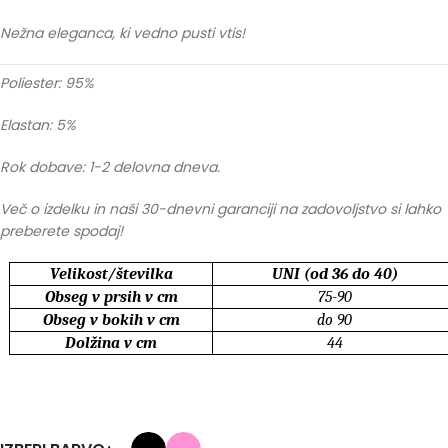
Nežna eleganca, ki vedno pusti vtis!
Poliester: 95%
Elastan: 5%
Rok dobave: 1-2 delovna dneva.
Več o izdelku in naši 30-dnevni garanciji na zadovoljstvo si lahko
preberete spodaj!
Velikost/številka
UNI (od 36 do 40)
Obseg v prsih v cm
75-90
Obseg v bokih v cm
do 90
Dolžina v cm
44