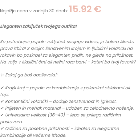
15.92
€
Najnižja cena v zadnjih 30 dneh:
Eleganten zaključek tvojega outfita!
Ko potrebuješ popoln zaključek svojega videza, je bolero Alenka
prava izbira! S svojim ženstvenim krojem in ljubkimi volančki na
rokavih bo poskrbel za eleganten pridih, ne glede na priložnost.
Na voljo v klasični črni ali nežni roza barvi – kateri bo tvoj favorit?
✨ Zakaj ga boš oboževala?
✔ Krajši kroj – popoln za kombiniranje s poletnimi oblekami ali
topi.
✔ Romantični volančki – dodajo ženstvenost in igrivost.
✔ Prijeten in mehak material – udoben za celodnevno nošenje.
✔ Univerzalna velikost (36–40) – lepo se prilega različnim
postavam.
✔ Odličen za posebne priložnosti – idealen za elegantne
kombinacije ali večerne izhode.