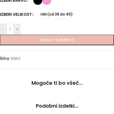
IZBERI BARVO
IZBERI VELIKOST
UNI (od 36 do 40)
-
+
DODAJ V KOŠARICO
Šifra:
10652
Mogoče ti bo všeč...
Podobni izdelki...