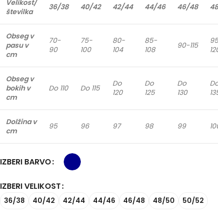
Velikost/
36/38
40/42
42/44
44/46
46/48
4
številka
Obseg v
70-
75-
80-
85-
9
pasu v
90-115
90
100
104
108
12
cm
Obseg v
Do
Do
Do
D
bokih v
Do 110
Do 115
120
125
130
13
cm
Dolžina v
95
96
97
98
99
10
cm
IZBERI BARVO
IZBERI VELIKOST
36/38
40/42
42/44
44/46
46/48
48/50
50/52