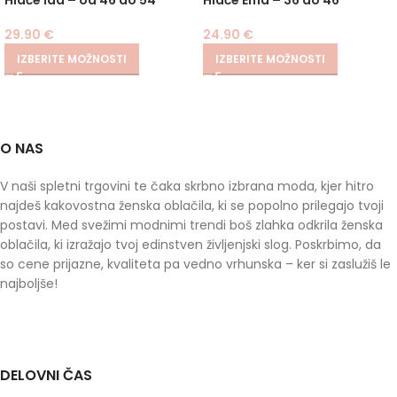
29.90
€
24.90
€
IZBERITE MOŽNOSTI
IZBERITE MOŽNOSTI
O NAS
V naši spletni trgovini te čaka skrbno izbrana moda, kjer hitro
najdeš kakovostna ženska oblačila, ki se popolno prilegajo tvoji
postavi. Med svežimi modnimi trendi boš zlahka odkrila ženska
oblačila, ki izražajo tvoj edinstven življenjski slog. Poskrbimo, da
so cene prijazne, kvaliteta pa vedno vrhunska – ker si zaslužiš le
najboljše!
DELOVNI ČAS