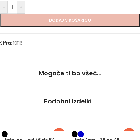
-
+
DODAJ V KOŠARICO
Šifra:
10116
Mogoče ti bo všeč...
Podobni izdelki...
PLUS
PLUS
SIZE
SIZE
Hlače Ida – od 46 do 54
Hlače Ema – 36 do 46