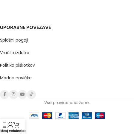
UPORABNE POVEZAVE
Splošni pogoji
Vračilo izdelka
Politika piškotkov
Modne novičke
Vse pravice pridržane.
ičite nas
Moj račun
Košarica