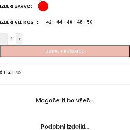
IZBERI BARVO
IZBERI VELIKOST
42
44
46
48
50
-
+
DODAJ V KOŠARICO
Šifra:
11238
Mogoče ti bo všeč...
Podobni izdelki...