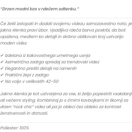
“Drzen modni kos v rdečem odtenku.”
Če želiš izstopati in dodati svojemu videzu samozavestno noto, je
jakna Alenka pravi izbor. Vpadljiva rdeča barva poskrbi, da boš
opažena, medtem ko detajli in skrbno oblikovan kroj ustvarijo
moden videz.
✔ Izdelana iz kakovostnega umetnega usnja
✔ Asimetrična zadrga spredaj za trendovski videz
✔ Elegantno prešiti detajli na ramenih
✔ Praktični žepi z zadrgo
✔ Na voljo v velikostih 42–50
Jakna Alenka je kot ustvarjena za vse, ki želijo popestriti vsakdanji
ali večerni styling. Kombiniraj jo s črnimi kavbojkami in škornji za
drzen “rock chic” videz ali pa jo obleci čez obleko za kontrast
ženstvenosti in drznosti.
Poliester: 100%