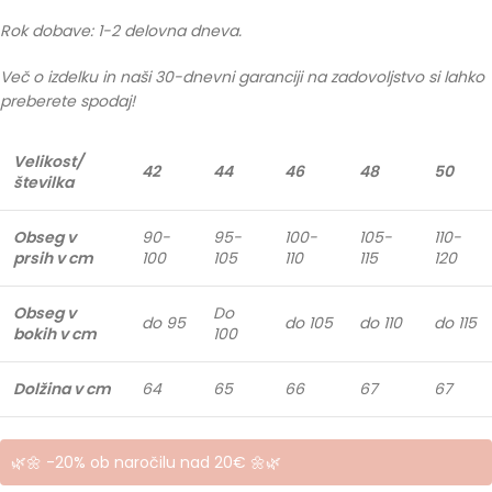
Rok dobave: 1-2 delovna dneva.
Več o izdelku in naši 30-dnevni garanciji na zadovoljstvo si lahko
preberete spodaj!
Velikost/
42
44
46
48
50
številka
Obseg v
90-
95-
100-
105-
110-
prsih v cm
100
105
110
115
120
Obseg v
Do
do 95
do 105
do 110
do 115
bokih v cm
100
Dolžina v cm
64
65
66
67
67
🌿🌼 -20% ob naročilu nad 20€ 🌼🌿