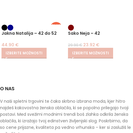
PLUS
SIZE
-20%
Jakna Natalija – 42 do 52
Sako Neja – 42
44.90
€
23.92
€
29.90
€
IZBERITE MOŽNOSTI
IZBERITE MOŽNOSTI
O NAS
V naši spletni trgovini te čaka skrbno izbrana moda, kjer hitro
najdeš kakovostna ženska oblačila, ki se popolno prilegajo tvoji
postavi. Med svežimi modnimi trendi boš zlahka odkrila ženska
oblačila, ki izražajo tvoj edinstven življenjski slog. Poskrbimo, da
so cene prijazne, kvaliteta pa vedno vrhunska – ker si zaslužiš le