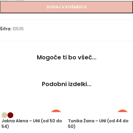
DODAJ V KOŠARICO
Šifra:
10536
Mogoče ti bo všeč...
Podobni izdelki...
PLUS
PLUS
SIZE
SIZE
-30%
Jakna Alena – UNI (od 50 do
Tunika Žana – UNI (od 44 do
54)
50)