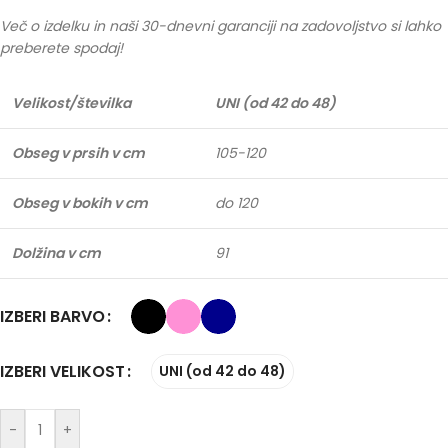
Več o izdelku in naši 30-dnevni garanciji na zadovoljstvo si lahko
preberete spodaj!
Velikost/številka
UNI (od 42 do 48)
Obseg v prsih v cm
105-120
Obseg v bokih v cm
do 120
Dolžina v cm
91
IZBERI BARVO
IZBERI VELIKOST
UNI (od 42 do 48)
-
+