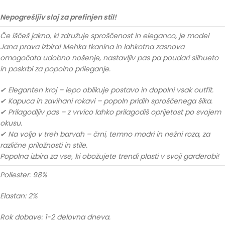
Nepogrešljiv sloj za prefinjen stil!
Če iščeš jakno, ki združuje sproščenost in eleganco, je model
Jana prava izbira! Mehka tkanina in lahkotna zasnova
omogočata udobno nošenje, nastavljiv pas pa poudari silhueto
in poskrbi za popolno prileganje.
✔ Eleganten kroj – lepo oblikuje postavo in dopolni vsak outfit.
✔ Kapuca in zavihani rokavi – popoln pridih sproščenega šika.
✔ Prilagodljiv pas – z vrvico lahko prilagodiš oprijetost po svojem
okusu.
✔ Na voljo v treh barvah – črni, temno modri in nežni roza, za
različne priložnosti in stile.
Popolna izbira za vse, ki obožujete trendi plasti v svoji garderobi!
Poliester: 98%
Elastan: 2%
Rok dobave: 1-2 delovna dneva.