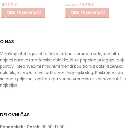
49.90
€
18.83
€
26.90
€
IZBERITE MOŽNOSTI
IZBERITE MOŽNOSTI
O NAS
V naši spletni trgovini te čaka skrbno izbrana moda, kjer hitro
najdeš kakovostna ženska oblačila, ki se popolno prilegajo tvoji
postavi. Med svežimi modnimi trendi boš zlahka odkrila ženska
oblačila, ki izražajo tvoj edinstven življenjski slog. Poskrbimo, da
so cene prijazne, kvaliteta pa vedno vrhunska – ker si zaslužiš le
najboljše!
DELOVNI ČAS
Ponedeljek - Petek:
09.00-17.00