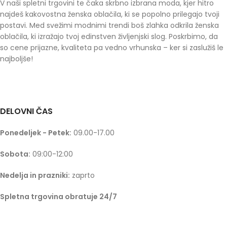
V naši spletni trgovini te čaka skrbno izbrana moda, kjer hitro
najdeš kakovostna ženska oblačila, ki se popolno prilegajo tvoji
postavi. Med svežimi modnimi trendi boš zlahka odkrila ženska
oblačila, ki izražajo tvoj edinstven življenjski slog. Poskrbimo, da
so cene prijazne, kvaliteta pa vedno vrhunska – ker si zaslužiš le
najboljše!
DELOVNI ČAS
Ponedeljek - Petek:
09.00-17.00
Sobota:
09:00-12:00
Nedelja in prazniki:
zaprto
Spletna trgovina obratuje 24/7