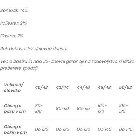
Bombaž: 74%
Poliester: 21%
Elastan: 2%
Rok dobave: 1-2 delovna dneva.
Več o izdelku in naši 30-dnevni garanciji na zadovoljstvo si lahko
preberete spodaj!
Velikost/
40/42
42/44
44/46
46/48
50/52
številka
Obseg v
80-
100-
105-
90-110
95-115
pasu v cm
100
120
130
Obseg v
Do 120
Do 125
Do 130
Do 140
Do 145
bokih v cm