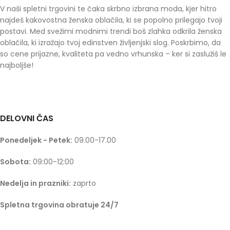
V naši spletni trgovini te čaka skrbno izbrana moda, kjer hitro
najdeš kakovostna ženska oblačila, ki se popolno prilegajo tvoji
postavi. Med svežimi modnimi trendi boš zlahka odkrila ženska
oblačila, ki izražajo tvoj edinstven življenjski slog. Poskrbimo, da
so cene prijazne, kvaliteta pa vedno vrhunska – ker si zaslužiš le
najboljše!
DELOVNI ČAS
Ponedeljek - Petek:
09.00-17.00
Sobota:
09:00-12:00
Nedelja in prazniki:
zaprto
Spletna trgovina obratuje 24/7