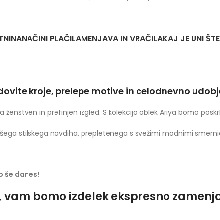
TNINA
NAČINI PLAČILA
MENJAVA IN VRAČILA
KAJ JE UNI ŠT
udovite kroje, prelepe motive in celodnevno udob
ja ženstven in prefinjen izgled. S kolekcijo oblek Ariya bomo poskr
ega stilskega navdiha, prepletenega s svežimi modnimi smerni
jo še danes!
o, vam bomo izdelek ekspresno zamenjali