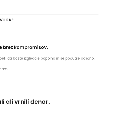
EVILKA?
je brez kompromisov.
beli, da boste izgledale popolno in se počutile odlično.
cami.
 ali vrnili denar.