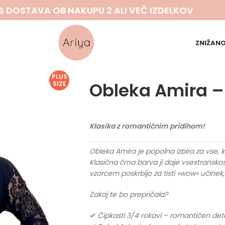
S DOSTAVA OB NAKUPU 2 ALI VEČ IZDELKOV
ZNIŽAN
PLUS
Obleka Amira –
SIZE
Klasika z romantičnim pridihom!
Obleka Amira je popolna izbira za vse,
Klasična črna barva ji daje vsestransko
vzorcem poskrbijo za tisti »wow« učinek, 
Zakaj te bo prepričala?
✔ Čipkasti 3/4 rokavi – romantičen detajl