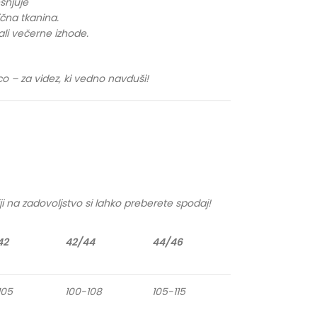
snjuje
čna tkanina.
ali večerne izhode.
co – za videz, ki vedno navduši!
ji na zadovoljstvo si lahko preberete spodaj!
42
42/44
44/46
105
100-108
105-115