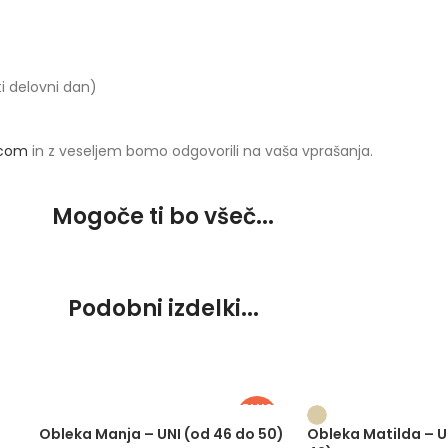
ti delovni dan)
.com
in z veseljem bomo odgovorili na vaša vprašanja.
Mogoče ti bo všeč...
Podobni izdelki...
PLUS
SIZE
)
Obleka Manja – UNI (od 46 do 50)
Obleka Matilda – U