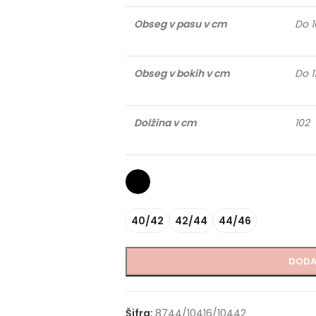
Obseg v pasu v cm
Do 1
Obseg v bokih v cm
Do 1
Dolžina v cm
102
40/42
42/44
44/46
DODA
Šifra:
8744/10416/10442