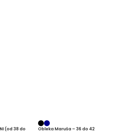
NI (od 38 do
Obleka Maruša – 36 do 42
Obleka