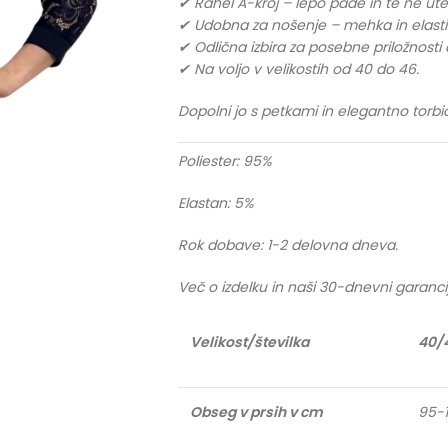
✔ Rahel A-kroj – lepo pade in te ne ute
✔ Udobna za nošenje – mehka in elasti
✔ Odlična izbira za posebne priložnosti 
✔ Na voljo v velikostih od 40 do 46.
Dopolni jo s petkami in elegantno torbi
Poliester: 95%
Elastan: 5%
Rok dobave: 1-2 delovna dneva.
Več o izdelku in naši 30-dnevni garanci
Velikost/številka
40/
Obseg v prsih v cm
95-