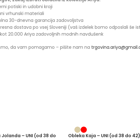
rni potiski in udobni kroji
ani vrhunski materiali
olna 30-dnevna garancija zadovoljstva
presna dostava po vsej Sloveniji (vaš izdelek bomo odposlali še is
 kot 20.000 Ariya zadovoljnih modnih navdušenk
 smo, da vam pomagamo – pišite nam na
trgovina.ariya@gmail
 Jolanda – UNI (od 38 do
Obleka Kaja – UNI (od 38 do 42