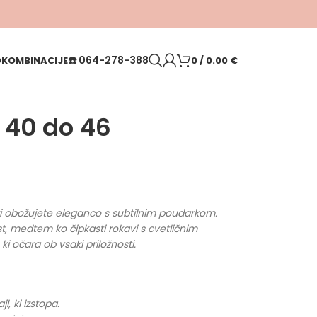
☎️
064-278-388
O
KOMBINACIJE
0
/
0.00
€
 40 do 46
 ki obožujete eleganco s subtilnim poudarkom.
st, medtem ko čipkasti rokavi s cvetličnim
ki očara ob vsaki priložnosti.
, ki izstopa.