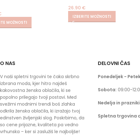
26.90
€
€
IZBERITE MOŽNOSTI
ITE MOŽNOSTI
O NAS
DELOVNI ČAS
V naši spletni trgovini te čaka skrbno
Ponedeljek - Petek
izbrana moda, kjer hitro najdeš
Sobota:
09:00-12:
kakovostna ženska oblačila, ki se
popolno prilegajo tvoji postavi. Med
Nedelja in prazniki
svežimi modnimi trendi boš zlahka
odkrila ženska oblačila, ki izražajo tvoj
Spletna trgovina 
edinstven življenjski slog. Poskrbimo, da
so cene prijazne, kvaliteta pa vedno
vrhunska – ker si zaslužiš le najboljše!