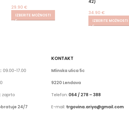
42)
29.90
€
34.90
€
IZBERITE MOŽNOSTI
IZBERITE MOŽNOSTI
KONTAKT
:
09.00-17.00
Mlinska ulica 5c
00
9220 Lendava
:
zaprto
Telefon:
064 / 278 – 388
obratuje 24/7
E-mail:
trgovina.ariya@gmail.com