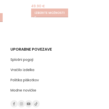
40)
49.90
€
39.90
IZBERITE MOŽNOSTI
IZBER
UPORABNE POVEZAVE
Splošni pogoji
Vračilo izdelka
Politika piškotkov
Modne novičke