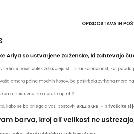
OPIS
DOSTAVA IN POŠ
S
ke Ariya so ustvarjene za ženske, ki zahtevajo č
vne linije naših oblek združujejo stil in funkcionalnost, kar poudar
vaša omara polna modnih kosov, bo poskrbela zvrhana mera naš
lekam enostavno ne morete upreti?
rbi, kako se bo prilegala vaši postavi?
BREZ SKRBI – privoščite si 
am barva, kroj ali velikost ne ustrezaj
ogov, zakaj izbrati oblačila iz kolekcije Ariya: