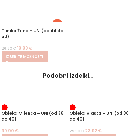
PLUS
SIZE
-30%
Tunika Žana – UNI (od 44 do
50)
18.83
€
26.90
€
IZBERITE MOŽNOSTI
Podobni izdelki...
-20%
Obleka Milenca – UNI (od 36
Obleka Vlasta – UNI (od 36
do 40)
do 40)
39.90
€
23.92
€
29.90
€