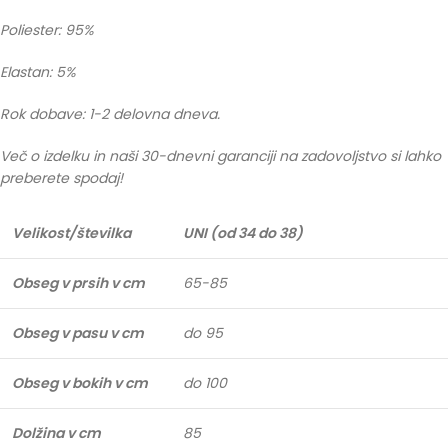
Poliester: 95%
Elastan: 5%
Rok dobave: 1-2 delovna dneva.
Več o izdelku in naši 30-dnevni garanciji na zadovoljstvo si lahko
preberete spodaj!
Velikost/številka
UNI (od 34 do 38)
Obseg v prsih v cm
65-85
Obseg v pasu v cm
do 95
Obseg v bokih v cm
do 100
Dolžina v cm
85