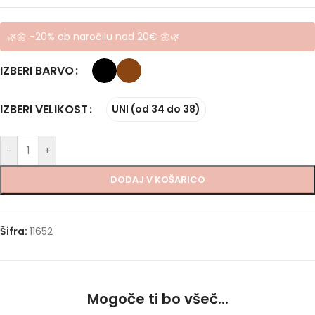
🌿🌼 -20% ob naročilu nad 20€ 🌼🌿
IZBERI BARVO
IZBERI VELIKOST
UNI (od 34 do 38)
-
+
DODAJ V KOŠARICO
Šifra:
11652
Mogoče ti bo všeč...