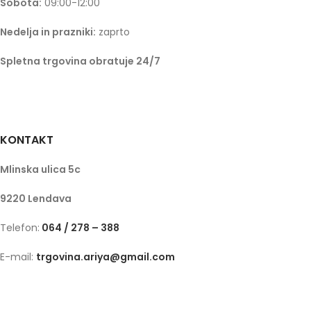
Sobota:
09:00-12:00
Nedelja in prazniki:
zaprto
Spletna trgovina obratuje 24/7
KONTAKT
Mlinska ulica 5c
9220 Lendava
Telefon:
064 / 278 – 388
E-mail:
trgovina.ariya@gmail.com