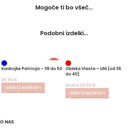
Mogoče ti bo všeč...
Podobni izdelki...
PLUS
SIZE
-20%
Kavbojke Patricija – 38 do 50
Obleka Vlasta – UNI (od 36
do 40)
29.90
€
23.92
€
29.90
€
IZBERITE MOŽNOSTI
IZBERITE MOŽNOSTI
O NAS