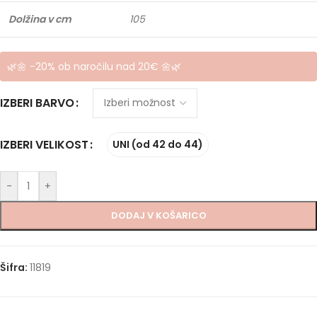
Dolžina v cm
105
🌿🌼 -20% ob naročilu nad 20€ 🌼🌿
IZBERI BARVO
IZBERI VELIKOST
UNI (od 42 do 44)
-
+
DODAJ V KOŠARICO
Šifra:
11819