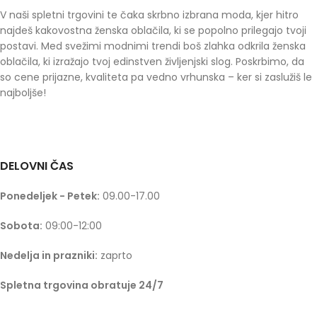
V naši spletni trgovini te čaka skrbno izbrana moda, kjer hitro
najdeš kakovostna ženska oblačila, ki se popolno prilegajo tvoji
postavi. Med svežimi modnimi trendi boš zlahka odkrila ženska
oblačila, ki izražajo tvoj edinstven življenjski slog. Poskrbimo, da
so cene prijazne, kvaliteta pa vedno vrhunska – ker si zaslužiš le
najboljše!
DELOVNI ČAS
Ponedeljek - Petek:
09.00-17.00
Sobota:
09:00-12:00
Nedelja in prazniki:
zaprto
Spletna trgovina obratuje 24/7