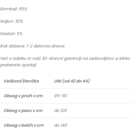
Bombaž: 65%
Najlon: 30%
Elastan: 5%
Rok dobave: 1-2 delovna dneva.
Več o izdelku in naši 30-dnevni garanciji na zadovoljstvo si lahko
preberete spodaj!
Velikost/številka
UNI (od 42 do 44)
Obseg v prsih v cm
95-110
Obseg v pasu v cm
do 120
Obseg v bokih v cm
do 140