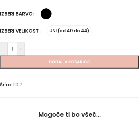
IZBERI BARVO
IZBERI VELIKOST
UNI (od 40 do 44)
-
+
DODAJ V KOŠARICO
Šifra:
11017
Mogoče ti bo všeč...