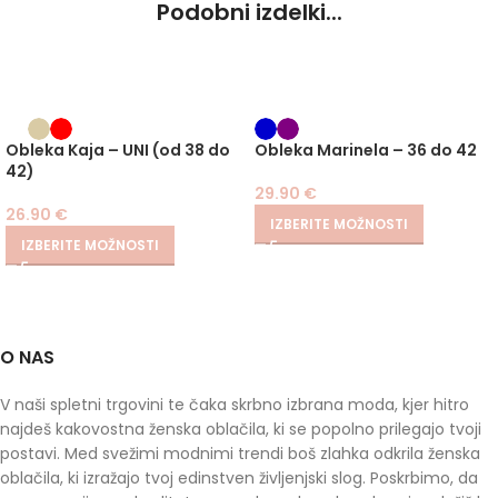
Podobni izdelki...
Obleka Kaja – UNI (od 38 do
Obleka Marinela – 36 do 42
42)
29.90
€
26.90
€
IZBERITE MOŽNOSTI
IZBERITE MOŽNOSTI
O NAS
V naši spletni trgovini te čaka skrbno izbrana moda, kjer hitro
najdeš kakovostna ženska oblačila, ki se popolno prilegajo tvoji
postavi. Med svežimi modnimi trendi boš zlahka odkrila ženska
oblačila, ki izražajo tvoj edinstven življenjski slog. Poskrbimo, da