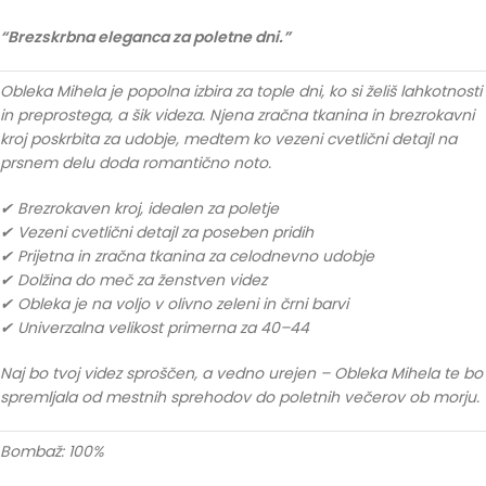
“Brezskrbna eleganca za poletne dni.”
Obleka Mihela je popolna izbira za tople dni, ko si želiš lahkotnosti
in preprostega, a šik videza. Njena zračna tkanina in brezrokavni
kroj poskrbita za udobje, medtem ko vezeni cvetlični detajl na
prsnem delu doda romantično noto.
✔ Brezrokaven kroj, idealen za poletje
✔ Vezeni cvetlični detajl za poseben pridih
✔ Prijetna in zračna tkanina za celodnevno udobje
✔ Dolžina do meč za ženstven videz
✔ Obleka je na voljo v olivno zeleni in črni barvi
✔ Univerzalna velikost primerna za 40–44
Naj bo tvoj videz sproščen, a vedno urejen – Obleka Mihela te bo
spremljala od mestnih sprehodov do poletnih večerov ob morju.
Bombaž: 100%