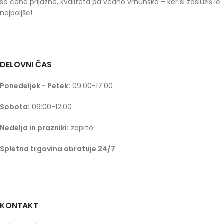
so cene prijazne, kvaliteta pa vedno vrhunska – ker si zaslužiš le
najboljše!
DELOVNI ČAS
Ponedeljek - Petek:
09.00-17.00
Sobota:
09:00-12:00
Nedelja in prazniki:
zaprto
Spletna trgovina obratuje 24/7
KONTAKT