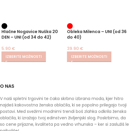
Hlačne Nogavice Nuška 20
Obleka Milenca – UNI (od 36
DEN – UNI (od 34 do 42)
do 40)
5.90
€
39.90
€
IZBERITE MOŽNOSTI
IZBERITE MOŽNOSTI
O NAS
V naši spletni trgovini te čaka skrbno izbrana moda, kjer hitro
najdeš kakovostna ženska oblačila, ki se popolno prilegajo tvoji
postavi. Med svežimi modnimi trendi boš zlahka odkrila ženska
oblačila, ki izražajo tvoj edinstven življenjski slog. Poskrbimo, da
so cene prijazne, kvaliteta pa vedno vrhunska – ker si zaslužiš le
najboljše!