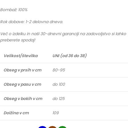
Bombaž: 100%
Rok dobave: 1-2 delovna dneva.
Več o izdelku in naši 30-dnevni garanciji na zadovoljstvo si lahko
preberete spodaj!
Velikost/številka
UNI (od 36 do 38)
Obseg v prsih v cm
80-95
Obseg v pasu v cm
do 100
Obseg v bokih v cm
do 125
Dolžina v cm
109