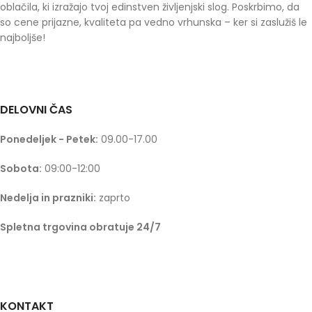
oblačila, ki izražajo tvoj edinstven življenjski slog. Poskrbimo, da
so cene prijazne, kvaliteta pa vedno vrhunska – ker si zaslužiš le
najboljše!
DELOVNI ČAS
Ponedeljek - Petek:
09.00-17.00
Sobota:
09:00-12:00
Nedelja in prazniki:
zaprto
Spletna trgovina obratuje 24/7
KONTAKT