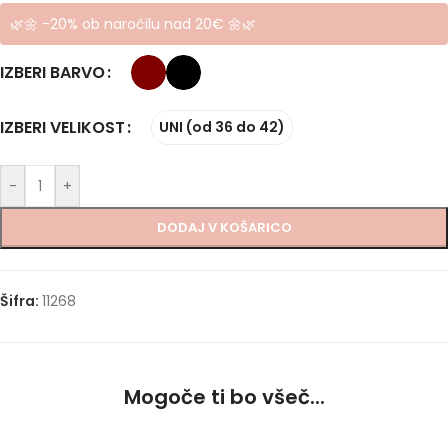
🌿🌼 -20% ob naročilu nad 20€ 🌼🌿
IZBERI BARVO
IZBERI VELIKOST
UNI (od 36 do 42)
-
+
DODAJ V KOŠARICO
Šifra:
11268
Mogoče ti bo všeč...