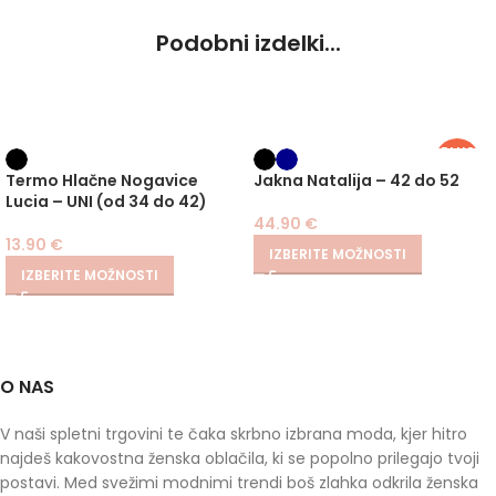
Podobni izdelki...
PLUS
SIZE
Termo Hlačne Nogavice
Jakna Natalija – 42 do 52
Lucia – UNI (od 34 do 42)
44.90
€
13.90
€
IZBERITE MOŽNOSTI
IZBERITE MOŽNOSTI
O NAS
V naši spletni trgovini te čaka skrbno izbrana moda, kjer hitro
najdeš kakovostna ženska oblačila, ki se popolno prilegajo tvoji
postavi. Med svežimi modnimi trendi boš zlahka odkrila ženska