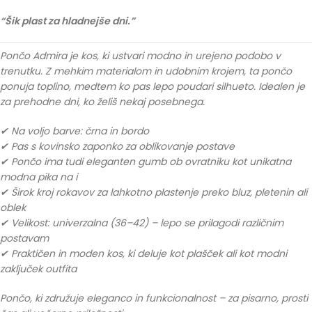
“Šik plast za hladnejše dni.”
Pončo Admira je kos, ki ustvari modno in urejeno podobo v
trenutku. Z mehkim materialom in udobnim krojem, ta pončo
ponuja toplino, medtem ko pas lepo poudari silhueto. Idealen je
za prehodne dni, ko želiš nekaj posebnega.
✔ Na voljo barve: črna in bordo
✔ Pas s kovinsko zaponko za oblikovanje postave
✔ Pončo ima tudi eleganten gumb ob ovratniku kot unikatna
modna pika na i
✔ Širok kroj rokavov za lahkotno plastenje preko bluz, pletenin ali
oblek
✔ Velikost: univerzalna (36–42) – lepo se prilagodi različnim
postavam
✔ Praktičen in moden kos, ki deluje kot plašček ali kot modni
zaključek outfita
Pončo, ki združuje eleganco in funkcionalnost – za pisarno, prosti