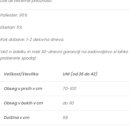
čas ali večerne priložnosti.
Poliester: 95%
Elastan: 5%
Rok dobave: 1-2 delovna dneva.
Več o izdelku in naši 30-dnevni garanciji na zadovoljstvo si lahko
preberete spodaj!
Velikost/številka
UNI (od 36 do 42)
Obseg v prsih v cm
70-100
Obseg v bokih v cm
do 110
Dolžina v cm
58