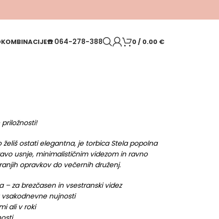
☎️
064-278-388
O
KOMBINACIJE
0
/
0.00
€
priložnosti!
 želiš ostati elegantna, je torbica Stela popolna
pravo usnje, minimalističnim videzom in ravno
tranjih opravkov do večernih druženj.
 – za brezčasen in vsestranski videz
a vsakodnevne nujnosti
 ali v roki
nosti