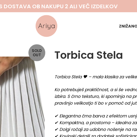
S DOSTAVA OB NAKUPU 2 ALI VEČ IZDELKOV
ZNIŽAN
Torbica Stela
SOLD
OUT
Torbica Stela 🖤 – mala klasika za velike 
Ko potrebuješ praktičnost, a si še vedno
izbira. S črno teksturo, ki spominja na 
pravšnjo velikostjo ti bo v pomoč od ju
✔ Elegantna črna barva z efektom usnja
✔ Kompaktna, a prostorna – idealna z
✔ Dolgi ročaji za udobno nošenje na rami
✔ Kovinski detajli za dodatek sofisticira