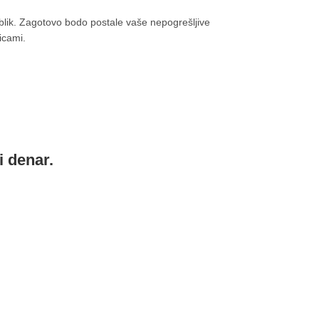
 oblik. Zagotovo bodo postale vaše nepogrešljive
icami.
i denar.