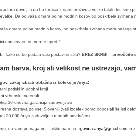
rostora dovolj in da bo torbica z nami preživela veliko takih dni, smo p
jevalke. Da bo vaša omara polna modnih kosov bo poskrbela zvrhana m
vaša omara polna modnih kosov, bo poskrbela zvrhana mera našega sti
ici enostavno ne morete upreti?
bi, kako se bo podala vaši postavi in stilu?
BREZ SKRBI – privoščite s
am barva, kroj ali velikost ne ustrezajo, va
gov, zakaj izbrati oblačila iz kolekcije Ariya:
rni potiski in udobni kroji
ani vrhunski materiali
olna 30-dnevna garancija zadovoljstva
resna dostava po vsej Sloveniji (vaš izdelek bomo odposlali še isti delo
 kot 20.000 Ariya zadovoljnih modnih navdušenk
smo, da vam pomagamo – pišite nam na
trgovina.ariya@gmail.com
in z