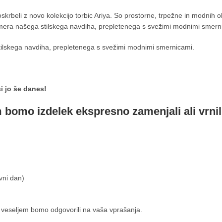
oskrbeli z novo kolekcijo torbic Ariya. So prostorne, trpežne in modnih
era našega stilskega navdiha, prepletenega s svežimi modnimi smern
lskega navdiha, prepletenega s svežimi modnimi smernicami.
i jo še danes!
m bomo izdelek ekspresno zamenjali ali vrnil
vni dan)
 veseljem bomo odgovorili na vaša vprašanja.