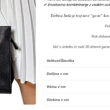
✔ Enostavno kombiniranje z vsakim out
Torbica Stela je tvoj novi “go-to” ko
Pol
Rok dobave
Več o izdelku in naši 30-dnevni garan
Velikost/Številka
Dolžina v cm
Višina v cm
Globina v cm