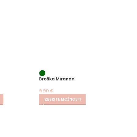
Broška Miranda
Obleka
9.90
€
34.90
IZBERITE MOŽNOSTI
IZBER