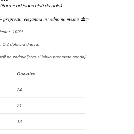
fitom – od jeans hlač do oblek
s – preprosta, elegantna in vedno na mestu! 👜✨
iester: 100%
: 1-2 delovna dneva.
ciji na zadovoljstvo si lahko preberete spodaj!
One-size
24
21
13