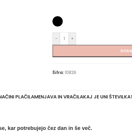
-
+
DODA
Šifra:
10826
NAČINI PLAČILA
MENJAVA IN VRAČILA
KAJ JE UNI ŠTEVILKA
e, kar potrebujejo čez dan in še več.