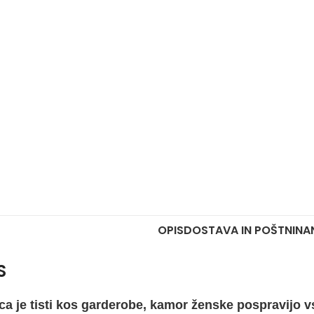
OPIS
DOSTAVA IN POŠTNINA
S
ca je tisti kos garderobe, kamor ženske pospravijo vs