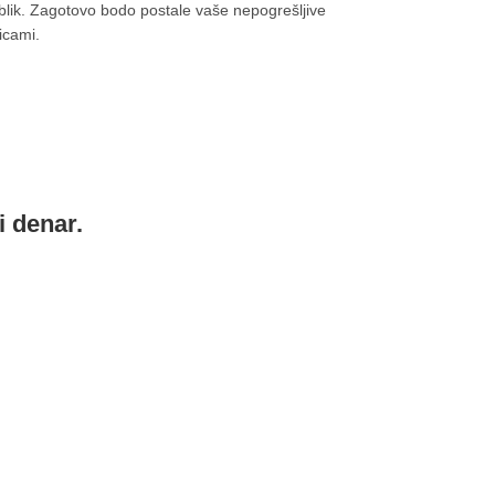
 oblik. Zagotovo bodo postale vaše nepogrešljive
icami.
i denar.