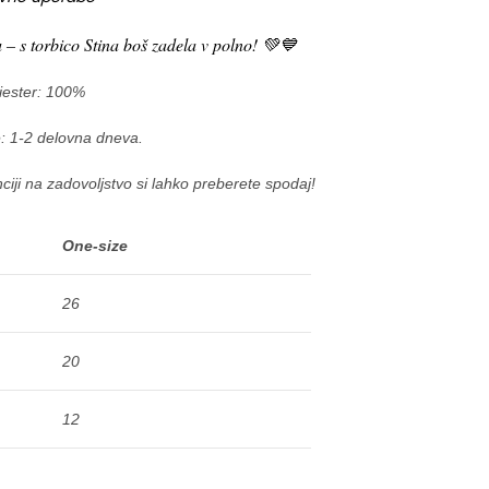
u – s torbico Stina boš zadela v polno! 💚💙
iester: 100%
: 1-2 delovna dneva.
ciji na zadovoljstvo si lahko preberete spodaj!
One-size
26
20
12