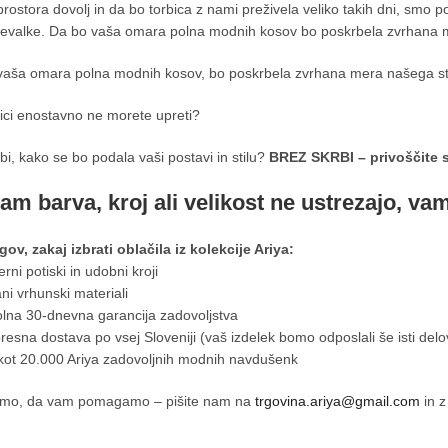
rostora dovolj in da bo torbica z nami preživela veliko takih dni, smo p
jevalke. Da bo vaša omara polna modnih kosov bo poskrbela zvrhana m
vaša omara polna modnih kosov, bo poskrbela zvrhana mera našega sti
ici enostavno ne morete upreti?
bi, kako se bo podala vaši postavi in stilu?
BREZ SKRBI – privoščite s
am barva, kroj ali velikost ne ustrezajo, va
gov, zakaj izbrati oblačila iz kolekcije Ariya:
rni potiski in udobni kroji
ani vrhunski materiali
olna 30-dnevna garancija zadovoljstva
resna dostava po vsej Sloveniji (vaš izdelek bomo odposlali še isti delo
 kot 20.000 Ariya zadovoljnih modnih navdušenk
smo, da vam pomagamo – pišite nam na
trgovina.ariya@gmail.com
in z