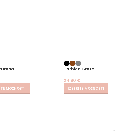
a Irena
Torbica Greta
€
24.90
€
ITE MOŽNOSTI
IZBERITE MOŽNOSTI