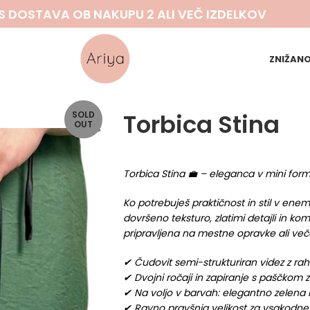
S DOSTAVA OB NAKUPU 2 ALI VEČ IZDELKOV
ZNIŽAN
Torbica Stina
SOLD
OUT
Torbica Stina 💼 – eleganca v mini for
Ko potrebuješ praktičnost in stil v enem
dovršeno teksturo, zlatimi detajli in 
pripravljena na mestne opravke ali veče
✔ Čudovit semi-strukturiran videz z rah
✔ Dvojni ročaji in zapiranje s paščkom
✔ Na voljo v barvah: elegantno zelena 
✔ Ravno pravšnja velikost za vsakodn