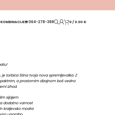
☎️
064-278-388
O
KOMBINACIJE
0
/
0.00
€
matu!
, je torbica Stina tvoja nova spremljevalka. Z
kompaktnim, a prostornim dizajnom boš vedno
rni izhod.
lim sijajem
 za dodatno varnost
in kraljevsko modra
evno uporabo