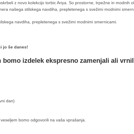
oskrbeli z novo kolekcijo torbic Ariya. So prostorne, trpežne in modnih
era našega stilskega navdiha, prepletenega s svežimi modnimi smern
lskega navdiha, prepletenega s svežimi modnimi smernicami.
i jo še danes!
m bomo izdelek ekspresno zamenjali ali vrnil
vni dan)
 veseljem bomo odgovorili na vaša vprašanja.