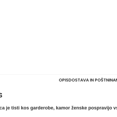
OPIS
DOSTAVA IN POŠTNINA
S
ca je tisti kos garderobe, kamor ženske pospravijo vs