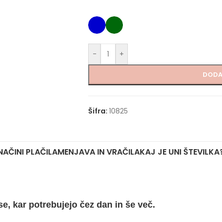
-
+
DODA
Šifra:
10825
NAČINI PLAČILA
MENJAVA IN VRAČILA
KAJ JE UNI ŠTEVILKA
e, kar potrebujejo čez dan in še več.