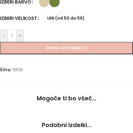
IZBERI BARVO
IZBERI VELIKOST
UNI (od 50 do 56)
-
+
DODAJ V KOŠARICO
Šifra:
10591
Mogoče ti bo všeč...
Podobni izdelki...