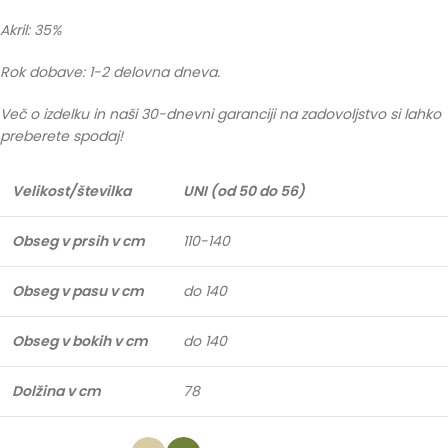
Akril: 35%
Rok dobave: 1-2 delovna dneva.
Več o izdelku in naši 30-dnevni garanciji na zadovoljstvo si lahko
preberete spodaj!
Velikost/številka
UNI (od 50 do 56)
Obseg v prsih v cm
110-140
Obseg v pasu v cm
do 140
Obseg v bokih v cm
do 140
Dolžina v cm
78