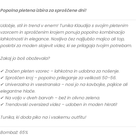
Popolna pletena izbira za sproščene dni!
Udobje, stil in trend v enem! Tunika Klaudija s svojim pletenim
vzorcem in sproščenim krojem ponuja popolno kombinacijo
lahkotnosti in elegance. Nosljiva čez najljubšo majico ali top,
poskrbi za moden slojevit videz, ki se prilagaja tvojim potrebam.
Zakaj jo boš oboževala?
✔ Zračen pleten vzorec – lahkotna in udobna za nošenje.
✔ Sproščen kroj – popolno prileganje za velikosti 50–56.
✔ Univerzalna in vsestranska – nosi jo na kavbojke, pajkice ali
elegantne hlače.
✔ Na voljo v dveh barvah – bež in olivno zelena.
✔ Trendovski oversized videz – udoben in moden hkrati!
Tunika, ki doda piko na i vsakemu outfitu!
Bombaž: 65%