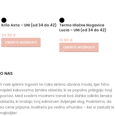
Krilo Asta – UNI (od 34 do 42)
Termo Hlačne Nogavice
Lucia – UNI (od 34 do 42)
24.90
€
13.90
€
IZBERITE MOŽNOSTI
IZBERITE MOŽNOSTI
O NAS
V naši spletni trgovini te čaka skrbno izbrana moda, kjer hitro
najdeš kakovostna ženska oblačila, ki se popolno prilegajo tvoji
postavi. Med svežimi modnimi trendi boš zlahka odkrila ženska
oblačila, ki izražajo tvoj edinstven življenjski slog. Poskrbimo, da
so cene prijazne, kvaliteta pa vedno vrhunska – ker si zaslužiš le
najboljše!