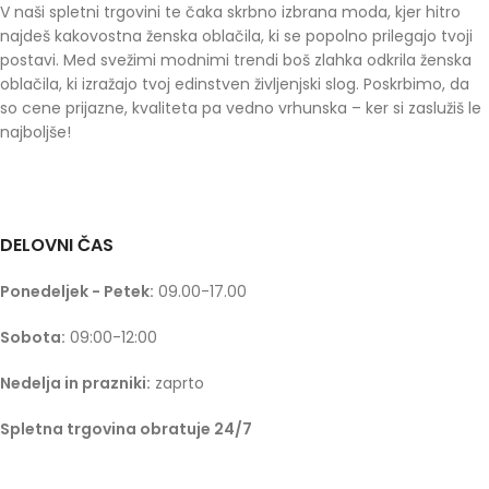
V naši spletni trgovini te čaka skrbno izbrana moda, kjer hitro
najdeš kakovostna ženska oblačila, ki se popolno prilegajo tvoji
postavi. Med svežimi modnimi trendi boš zlahka odkrila ženska
oblačila, ki izražajo tvoj edinstven življenjski slog. Poskrbimo, da
so cene prijazne, kvaliteta pa vedno vrhunska – ker si zaslužiš le
najboljše!
DELOVNI ČAS
Ponedeljek - Petek:
09.00-17.00
Sobota:
09:00-12:00
Nedelja in prazniki:
zaprto
Spletna trgovina obratuje 24/7