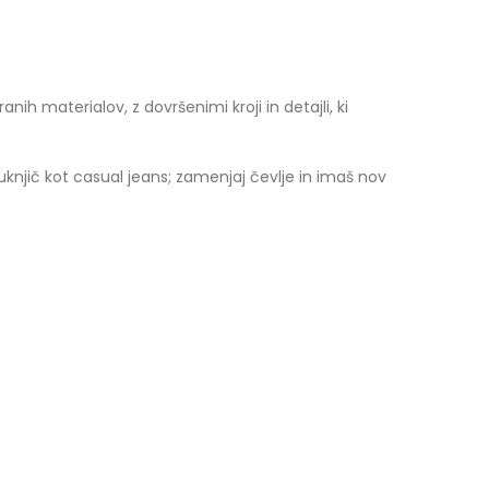
nih materialov, z dovršenimi kroji in detajli, ki
 suknjič kot casual jeans; zamenjaj čevlje in imaš nov