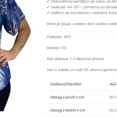
✔ Dekorativna pentljica ob izrezu za že
✔ Velikosti: 44–50 – primerna za ženske, k
✔ Odlično se kombinira s hlačami, kavbo
Brina je bluza, s katero boš vedno videt
Poliester: 95%
Elastan: 5%
Rok dobave: 1-2 delovna dneva.
Več o izdelku in naši 30-dnevni garanci
Velikost/številka
44/
Obseg v prsih v cm
110-
Obseg v bokih v cm
Do 1