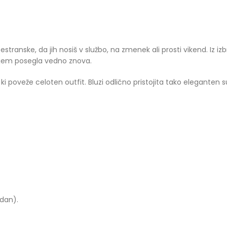
transke, da jih nosiš v službo, na zmenek ali prosti vikend. Iz izbra
ljem posegla vedno znova.
, ki poveže celoten outfit. Bluzi odlično pristojita tako eleganten
 dan).