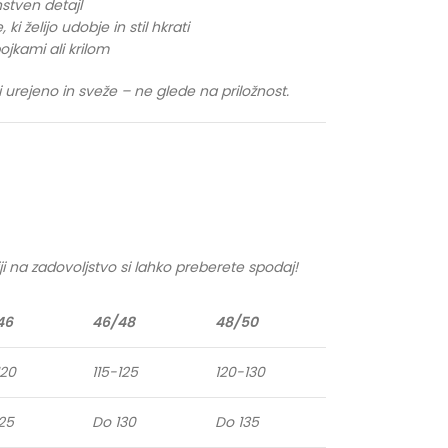
nstven detajl
i želijo udobje in stil hkrati
jkami ali krilom
i urejeno in sveže – ne glede na priložnost.
ji na zadovoljstvo si lahko preberete spodaj!
46
46/48
48/50
120
115-125
120-130
25
Do 130
Do 135