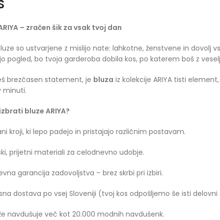
S
ARIYA – zračen šik za vsak tvoj dan
uze so ustvarjene z mislijo nate: lahkotne, ženstvene in dovolj vses
o pogled, bo tvoja garderoba dobila kos, po katerem boš z vese
eš brezčasen statement, je
bluza
iz kolekcije ARIYA tisti element
v minuti.
izbrati bluze ARIYA?
ni kroji, ki lepo padejo in pristajajo različnim postavam.
ki, prijetni materiali za celodnevno udobje.
vna garancija zadovoljstva – brez skrbi pri izbiri.
sna dostava po vsej Sloveniji (tvoj kos odpošljemo še isti delovni
že navdušuje več kot 20.000 modnih navdušenk.