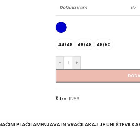
Dolžina v cm
67
44/46
46/48
48/50
-
+
DODA
Šifra:
11286
NAČINI PLAČILA
MENJAVA IN VRAČILA
KAJ JE UNI ŠTEVILKA