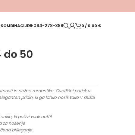
☎️
064-278-388
O
KOMBINACIJE
0
/
0.00
€
4 do 50
kotnosti in nežne romantike. Cvetlični potisk v
eganten pridih, ki ga lahko nosiš tako v službi
nkih, ki poživi vsak outfit
a za nošenje
oščeno prileganje