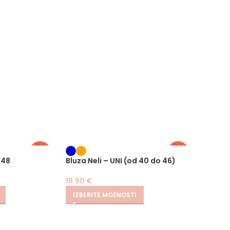
PLUS
PLUS
SIZE
SIZE
 48
Bluza Neli – UNI (od 40 do 46)
Bluza 
19.90
€
26.90
IZBERITE MOŽNOSTI
IZBER