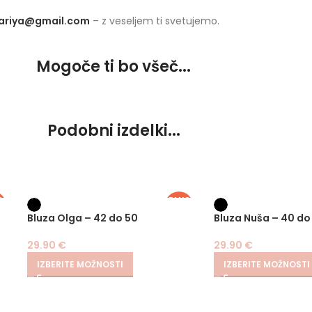
.ariya@gmail.com
– z veseljem ti svetujemo.
Mogoče ti bo všeč...
Podobni izdelki...
S
PLUS
E
SIZE
Bluza Olga – 42 do 50
Bluza Nuša – 40 do
29.90
€
29.90
€
IZBERITE MOŽNOSTI
IZBERITE MOŽNOSTI