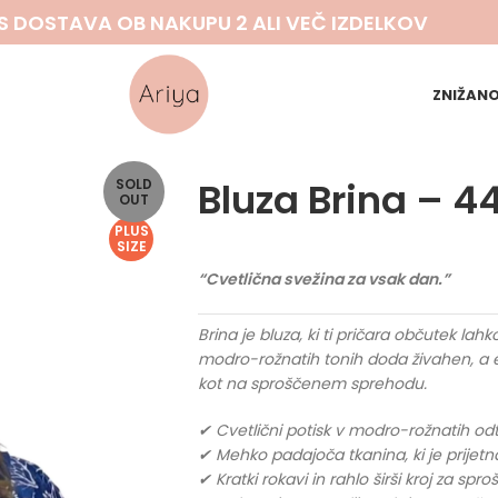
S DOSTAVA OB NAKUPU 2 ALI VEČ IZDELKOV
ZNIŽAN
Bluza Brina – 4
SOLD
OUT
PLUS
SIZE
“Cvetlična svežina za vsak dan.”
Brina je bluza, ki ti pričara občutek lah
modro-rožnatih tonih doda živahen, a el
kot na sproščenem sprehodu.
✔ Cvetlični potisk v modro-rožnatih odte
✔ Mehko padajoča tkanina, ki je prijetn
✔ Kratki rokavi in rahlo širši kroj za spr