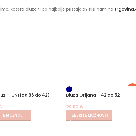
ima, katera bluza ti bo najbolje pristajala? Piši nam na
trgovina
PLU
SIZ
uzi – UNI (od 36 do 42)
Bluza Orijana – 42 do 52
€
29.90
€
ITE MOŽNOSTI
IZBERITE MOŽNOSTI