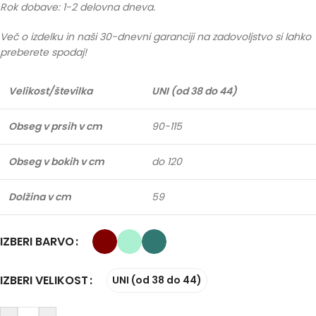
Rok dobave: 1-2 delovna dneva.
Več o izdelku in naši 30-dnevni garanciji na zadovoljstvo si lahko
preberete spodaj!
Velikost/številka
UNI (od 38 do 44)
Obseg v prsih v cm
90-115
Obseg v bokih v cm
do 120
Dolžina v cm
59
IZBERI BARVO
IZBERI VELIKOST
UNI (od 38 do 44)