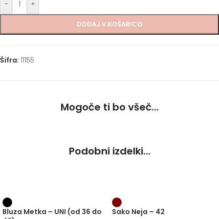
-
+
DODAJ V KOŠARICO
Šifra:
11155
Mogoče ti bo všeč...
Podobni izdelki...
-20%
Bluza Metka – UNI (od 36 do
Sako Neja – 42