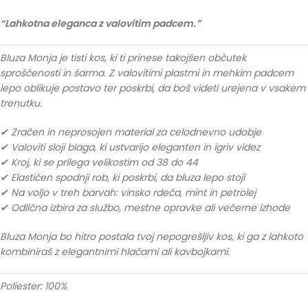
“Lahkotna eleganca z valovitim padcem.”
Bluza Monja je tisti kos, ki ti prinese takojšen občutek
sproščenosti in šarma. Z valovitimi plastmi in mehkim padcem
lepo oblikuje postavo ter poskrbi, da boš videti urejena v vsakem
trenutku.
✔ Zračen in neprosojen material za celodnevno udobje
✔ Valoviti sloji blaga, ki ustvarijo eleganten in igriv videz
✔ Kroj, ki se prilega velikostim od 38 do 44
✔ Elastičen spodnji rob, ki poskrbi, da bluza lepo stoji
✔ Na voljo v treh barvah: vinsko rdeča, mint in petrolej
✔ Odlična izbira za službo, mestne opravke ali večerne izhode
Bluza Monja bo hitro postala tvoj nepogrešljiv kos, ki ga z lahkoto
kombiniraš z elegantnimi hlačami ali kavbojkami.
Poliester: 100%