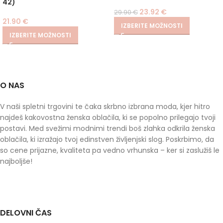
42)
23.92
€
29.90
€
21.90
€
IZBERITE MOŽNOSTI
IZBERITE MOŽNOSTI
O NAS
V naši spletni trgovini te čaka skrbno izbrana moda, kjer hitro
najdeš kakovostna ženska oblačila, ki se popolno prilegajo tvoji
postavi. Med svežimi modnimi trendi boš zlahka odkrila ženska
oblačila, ki izražajo tvoj edinstven življenjski slog. Poskrbimo, da
so cene prijazne, kvaliteta pa vedno vrhunska – ker si zaslužiš le
najboljše!
DELOVNI ČAS