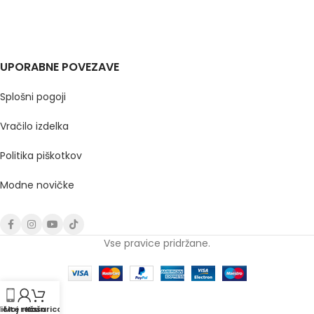
UPORABNE POVEZAVE
Splošni pogoji
Vračilo izdelka
Politika piškotkov
Modne novičke
Vse pravice pridržane.
ičite nas
Moj račun
Košarica