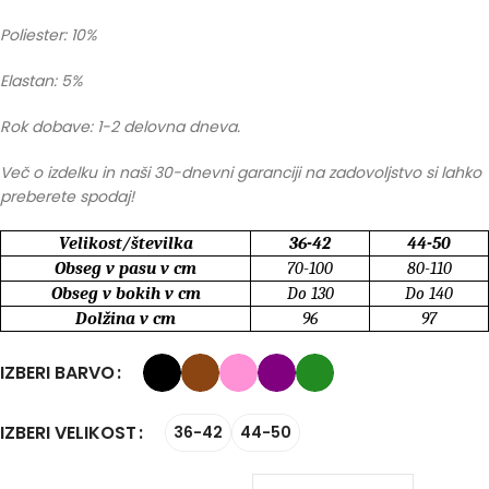
Poliester: 10%
Elastan: 5%
Rok dobave: 1-2 delovna dneva.
Več o izdelku in naši 30-dnevni garanciji na zadovoljstvo si lahko
preberete spodaj!
Velikost/številka
36-42
44-50
Obseg v pasu v cm
70-100
80-110
Obseg v bokih v cm
Do 130
Do 140
Dolžina v cm
96
97
IZBERI BARVO
IZBERI VELIKOST
36-42
44-50