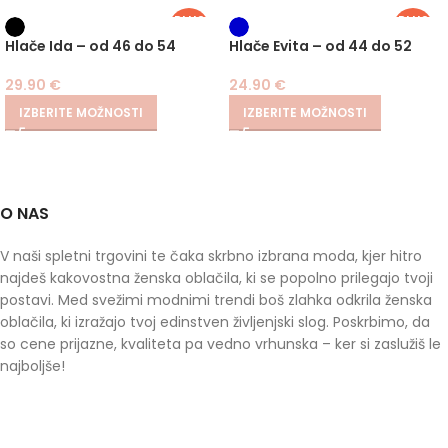
PLUS
PLUS
SIZE
SIZE
Hlače Ida – od 46 do 54
Hlače Evita – od 44 do 52
29.90
€
24.90
€
IZBERITE MOŽNOSTI
IZBERITE MOŽNOSTI
O NAS
V naši spletni trgovini te čaka skrbno izbrana moda, kjer hitro
najdeš kakovostna ženska oblačila, ki se popolno prilegajo tvoji
postavi. Med svežimi modnimi trendi boš zlahka odkrila ženska
oblačila, ki izražajo tvoj edinstven življenjski slog. Poskrbimo, da
so cene prijazne, kvaliteta pa vedno vrhunska – ker si zaslužiš le
najboljše!