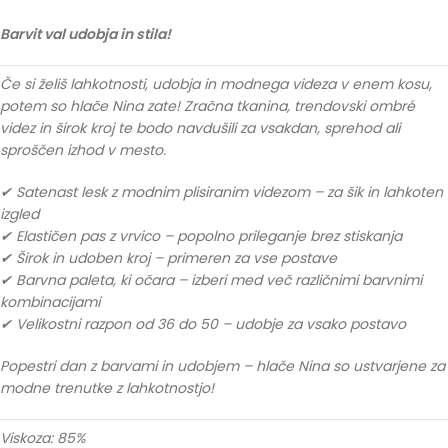
Barvit val udobja in stila!
Če si želiš lahkotnosti, udobja in modnega videza v enem kosu,
potem so hlače Nina zate! Zračna tkanina, trendovski ombré
videz in širok kroj te bodo navdušili za vsakdan, sprehod ali
sproščen izhod v mesto.
✔ Satenast lesk z modnim plisiranim videzom – za šik in lahkoten
izgled
✔ Elastičen pas z vrvico – popolno prileganje brez stiskanja
✔ Širok in udoben kroj – primeren za vse postave
✔ Barvna paleta, ki očara – izberi med več različnimi barvnimi
kombinacijami
✔ Velikostni razpon od 36 do 50 – udobje za vsako postavo
Popestri dan z barvami in udobjem – hlače Nina so ustvarjene za
modne trenutke z lahkotnostjo!
Viskoza: 85%