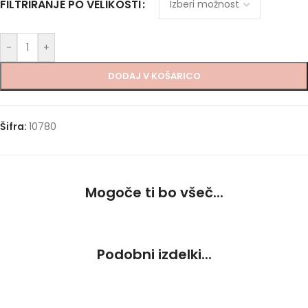
FILTRIRANJE PO VELIKOSTI
-
+
DODAJ V KOŠARICO
Šifra:
10780
Mogoče ti bo všeč...
Podobni izdelki...