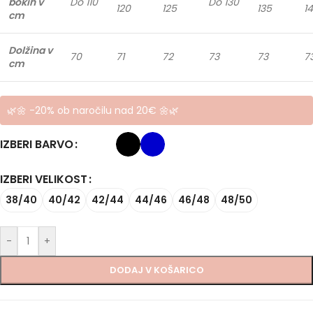
bokih v
Do 110
Do 130
120
125
135
1
cm
Dolžina v
70
71
72
73
73
7
cm
🌿🌼 -20% ob naročilu nad 20€ 🌼🌿
IZBERI BARVO
IZBERI VELIKOST
38/40
40/42
42/44
44/46
46/48
48/50
-
+
DODAJ V KOŠARICO