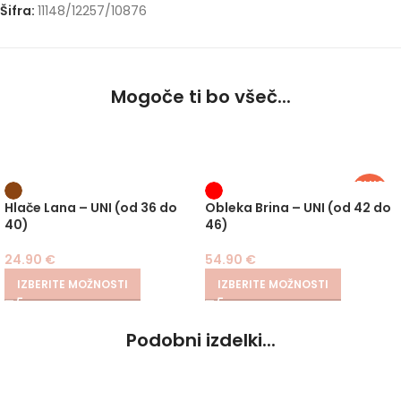
Šifra:
11148/12257/10876
Mogoče ti bo všeč...
PLUS
SIZE
Hlače Lana – UNI (od 36 do
Obleka Brina – UNI (od 42 do
40)
46)
24.90
€
54.90
€
IZBERITE MOŽNOSTI
IZBERITE MOŽNOSTI
Podobni izdelki...