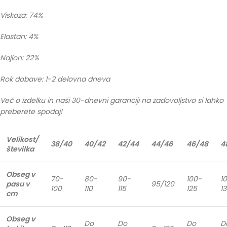
Viskoza: 74%
Elastan: 4%
Najlon: 22%
Rok dobave: 1-2 delovna dneva
Več o izdelku in naši 30-dnevni garanciji na zadovoljstvo si lahko
preberete spodaj!
Velikost/
38/40
40/42
42/44
44/46
46/48
4
številka
Obseg v
70-
80-
90-
100-
1
pasu v
95/120
100
110
115
125
1
cm
Obseg v
Do
Do
Do
D