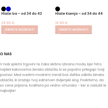
Hlače Iza – od 34 do 42
Hlače Ksenja – od 34 do 44
29.90
€
19.90
€
IZBERITE MOŽNOSTI
IZBERITE MOŽNOSTI
O NAS
V naši spletni trgovini te čaka skrbno izbrana moda, kjer hitro
najdeš kakovostna ženska oblačila, ki se popolno prilegajo tvoji
postavi. Med svežimi modnimi trendi boš zlahka odkrila ženska
oblačila, ki izražajo tvoj edinstven življenjski slog. Poskrbimo, da
so cene prijazne, kvaliteta pa vedno vrhunska – ker si zaslužiš le
najboljše!