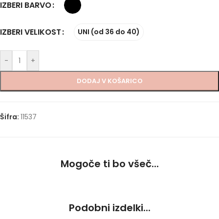
IZBERI BARVO
IZBERI VELIKOST
UNI (od 36 do 40)
-
+
DODAJ V KOŠARICO
Šifra:
11537
Mogoče ti bo všeč...
Podobni izdelki...