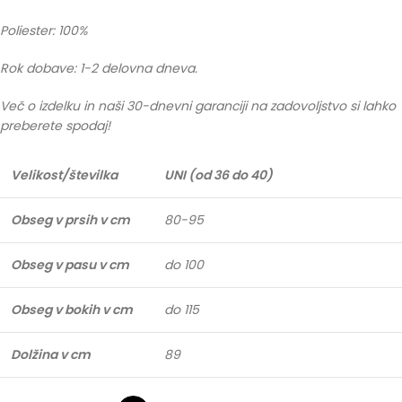
Poliester: 100%
Rok dobave: 1-2 delovna dneva.
Več o izdelku in naši 30-dnevni garanciji na zadovoljstvo si lahko
preberete spodaj!
Velikost/številka
UNI (od 36 do 40)
Obseg v prsih v cm
80-95
Obseg v pasu v cm
do 100
Obseg v bokih v cm
do 115
Dolžina v cm
89