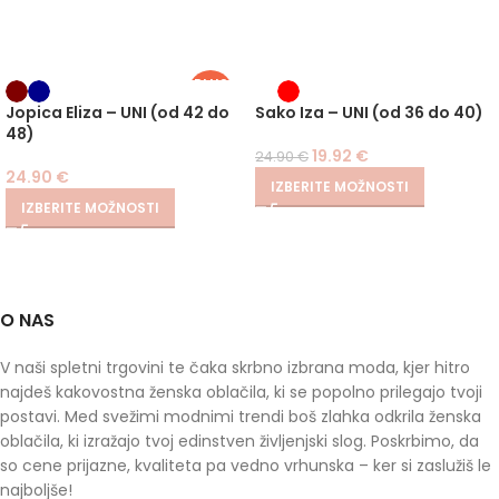
PLUS
SIZE
-20%
Jopica Eliza – UNI (od 42 do
Sako Iza – UNI (od 36 do 40)
48)
19.92
€
24.90
€
24.90
€
IZBERITE MOŽNOSTI
IZBERITE MOŽNOSTI
O NAS
V naši spletni trgovini te čaka skrbno izbrana moda, kjer hitro
najdeš kakovostna ženska oblačila, ki se popolno prilegajo tvoji
postavi. Med svežimi modnimi trendi boš zlahka odkrila ženska
oblačila, ki izražajo tvoj edinstven življenjski slog. Poskrbimo, da
so cene prijazne, kvaliteta pa vedno vrhunska – ker si zaslužiš le
najboljše!