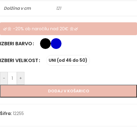
Dolžina v cm
121
🌿🌼 -20% ob naročilu nad 20€ 🌼🌿
IZBERI BARVO
IZBERI VELIKOST
UNI (od 46 do 50)
-
+
DODAJ V KOŠARICO
Šifra:
12255