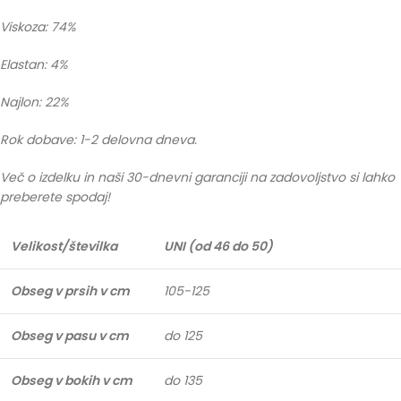
Viskoza: 74%
Elastan: 4%
Najlon: 22%
Rok dobave: 1-2 delovna dneva.
Več o izdelku in naši 30-dnevni garanciji na zadovoljstvo si lahko
preberete spodaj!
Velikost/številka
UNI (od 46 do 50)
Obseg v prsih v cm
105-125
Obseg v pasu v cm
do 125
Obseg v bokih v cm
do 135