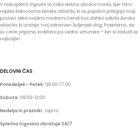
V naši spletni trgovini te čaka skrbno izbrana moda, kjer hitro
najdeš kakovostna ženska oblačila, ki se popolno prilegajo tvoji
postavi. Med svežimi modnimi trendi boš zlahka odkrila ženska
oblačila, ki izražajo tvoj edinstven življenjski slog. Poskrbimo, da
so cene prijazne, kvaliteta pa vedno vrhunska – ker si zaslužiš le
najboljše!
DELOVNI ČAS
Ponedeljek - Petek:
09.00-17.00
Sobota:
09:00-12:00
Nedelja in prazniki:
zaprto
Spletna trgovina obratuje 24/7