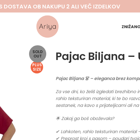
S DOSTAVA OB NAKUPU 2 ALI VEČ IZDELKOV
ZNIŽAN
Pajac Biljana –
SOLD
OUT
PLUS
SIZE
Pajac Biljana 👗 – eleganca brez kom
Za vse dni, ko želiš izgledati brezhibno
rahlo teksturiran material, ki te bo razv
sestanek, na kavo s prijateljicami ali n
🌟 Zakaj ga boš oboževala?
✔ Lahkoten, rahlo teksturiran material – 
✔ Preprost kroj s pasom – poudari tvoj