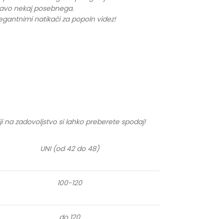
stavo nekaj posebnega.
legantnimi natikači za popoln videz!
ji na zadovoljstvo si lahko preberete spodaj!
UNI (od 42 do 48)
100-120
do 120