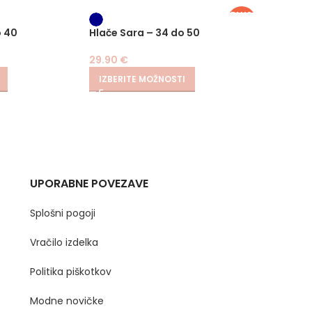
PLUS
SIZE
-
o 40
Hlače Sara – 34 do 50
Bolero
29.90
€
19.90
€
IZBERITE MOŽNOSTI
IZBER
UPORABNE POVEZAVE
Splošni pogoji
Vračilo izdelka
Politika piškotkov
Modne novičke