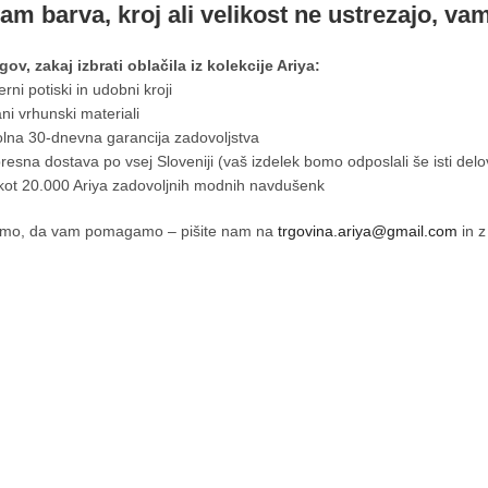
am barva, kroj ali velikost ne ustrezajo, va
gov, zakaj izbrati oblačila iz kolekcije Ariya:
rni potiski in udobni kroji
ani vrhunski materiali
olna 30-dnevna garancija zadovoljstva
resna dostava po vsej Sloveniji (vaš izdelek bomo odposlali še isti delo
 kot 20.000 Ariya zadovoljnih modnih navdušenk
smo, da vam pomagamo – pišite nam na
trgovina.ariya@gmail.com
in z