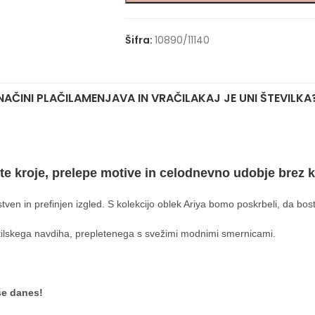
Šifra:
10890/11140
NAČINI PLAČILA
MENJAVA IN VRAČILA
KAJ JE UNI ŠTEVILKA
ite kroje, prelepe motive in celodnevno udobje brez
stven in prefinjen izgled. S kolekcijo oblek Ariya bomo poskrbeli, da bos
lskega navdiha, prepletenega s svežimi modnimi smernicami.
še danes!