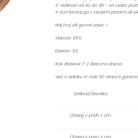
✔ Velikosti od 42 do 48 – za vsako po
✔ Kombiniraj ga z visokimi petami ali e
Naj tvoj stil govori zase! ✨
Viskoza: 95%
Elastan: 5%
Rok dobave: 1-2 delovna dneva.
Več o izdelku in naši 30-dnevni garanci
Velikost/številka
Obseg v prsih v cm
Obseg v pasu v cm