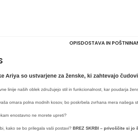
OPIS
DOSTAVA IN POŠTNINA
S
e Ariya so ustvarjene za ženske, ki zahtevajo čudov
ne linije naših oblek združujejo stil in funkcionalnost, kar poudarja žen
vaša omara polna modnih kosov, bo poskrbela zvrhana mera našega sti
ekam enostavno ne morete upreti?
bi, kako se bo prilegala vaši postavi?
BREZ SKRBI – privoščite si jo 