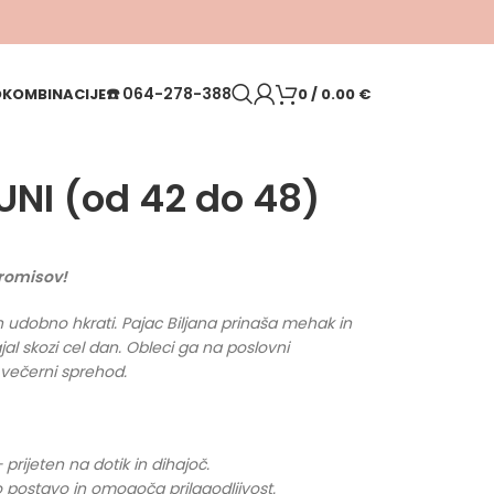
☎️
064-278-388
O
KOMBINACIJE
0
/
0.00
€
 UNI (od 42 do 48)
promisov!
 in udobno hkrati. Pajac Biljana prinaša mehak in
ajal skozi cel dan. Obleci ga na poslovni
a večerni sprehod.
prijeten na dotik in dihajoč.
o postavo in omogoča prilagodljivost.