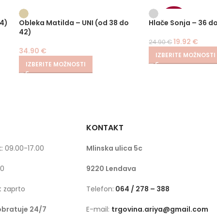
-20%
44)
Obleka Matilda – UNI (od 38 do
Hlače Sonja – 36 d
42)
19.92
€
24.90
€
34.90
€
IZBERITE MOŽNOSTI
IZBERITE MOŽNOSTI
KONTAKT
:
09.00-17.00
Mlinska ulica 5c
00
9220 Lendava
:
zaprto
Telefon:
064 / 278 – 388
obratuje 24/7
E-mail:
trgovina.ariya@gmail.com