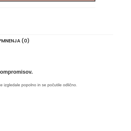
?
MNENJA (0)
 kompromisov.
te izgledale popolno in se počutile odlično.