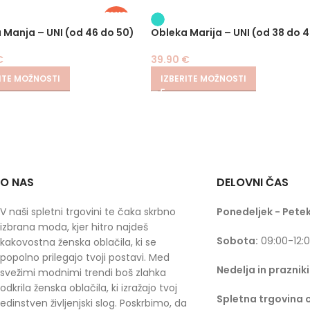
PLUS
SIZE
 Manja – UNI (od 46 do 50)
Obleka Marija – UNI (od 38 do 
€
39.90
€
ITE MOŽNOSTI
IZBERITE MOŽNOSTI
O NAS
DELOVNI ČAS
V naši spletni trgovini te čaka skrbno
Ponedeljek - Petek
izbrana moda, kjer hitro najdeš
Sobota:
09:00-12:
kakovostna ženska oblačila, ki se
popolno prilegajo tvoji postavi. Med
Nedelja in prazniki
svežimi modnimi trendi boš zlahka
odkrila ženska oblačila, ki izražajo tvoj
Spletna trgovina 
edinstven življenjski slog. Poskrbimo, da