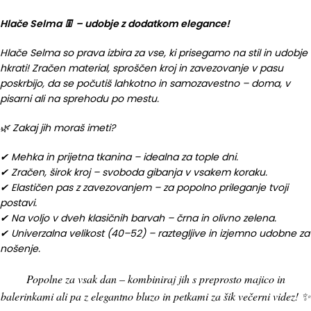
Hlače Selma 👖 – udobje z dodatkom elegance!
Hlače Selma so prava izbira za vse, ki prisegamo na stil in udobje
hkrati! Zračen material, sproščen kroj in zavezovanje v pasu
poskrbijo, da se počutiš lahkotno in samozavestno – doma, v
pisarni ali na sprehodu po mestu.
🌿 Zakaj jih moraš imeti?
✔ Mehka in prijetna tkanina – idealna za tople dni.
✔ Zračen, širok kroj – svoboda gibanja v vsakem koraku.
✔ Elastičen pas z zavezovanjem – za popolno prileganje tvoji
postavi.
✔ Na voljo v dveh klasičnih barvah – črna in olivno zelena.
✔ Univerzalna velikost (40–52) – raztegljive in izjemno udobne za
nošenje.
Popolne za vsak dan – kombiniraj jih s preprosto majico in
balerinkami ali pa z elegantno bluzo in petkami za šik večerni videz! ✨