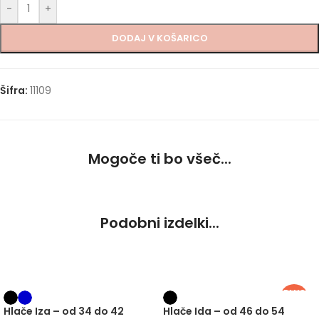
-
+
DODAJ V KOŠARICO
Šifra:
11109
Mogoče ti bo všeč...
Podobni izdelki...
PLUS
SIZE
Hlače Iza – od 34 do 42
Hlače Ida – od 46 do 54