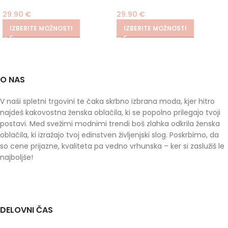
29.90
€
29.90
€
IZBERITE MOŽNOSTI
IZBERITE MOŽNOSTI
O NAS
V naši spletni trgovini te čaka skrbno izbrana moda, kjer hitro
najdeš kakovostna ženska oblačila, ki se popolno prilegajo tvoji
postavi. Med svežimi modnimi trendi boš zlahka odkrila ženska
oblačila, ki izražajo tvoj edinstven življenjski slog. Poskrbimo, da
so cene prijazne, kvaliteta pa vedno vrhunska – ker si zaslužiš le
najboljše!
DELOVNI ČAS