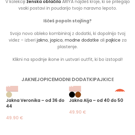
V kolekciji
ženska oblačila
ARIYA najdeš kroje, ki se prilegajo
vsaki postavi in poudarijo tvojo naravno lepoto.
Iščeš popoln stajling?
Svojo novo obleko kombiniraj z dodatki, ki dopolnijo tvoj
videz – izberi
jakno
,
jopico
,
modne dodatke
ali
pajkice
za
plastenje.
Klikni na spodnje ikone in ustvari outfit, ki bo izstopal!
JAKNE
JOPICE
MODNI DODATKI
PAJKICE
PLUS
SIZE
Jakna Veronika – od 36 do
Jakna Alja – od 40 do 50
J
44
49.90
€
4
49.90
€