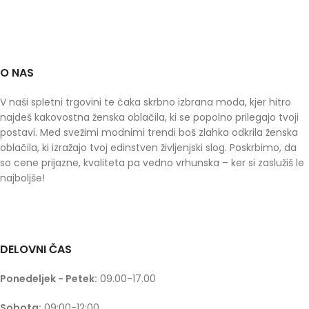
O NAS
V naši spletni trgovini te čaka skrbno izbrana moda, kjer hitro
najdeš kakovostna ženska oblačila, ki se popolno prilegajo tvoji
postavi. Med svežimi modnimi trendi boš zlahka odkrila ženska
oblačila, ki izražajo tvoj edinstven življenjski slog. Poskrbimo, da
so cene prijazne, kvaliteta pa vedno vrhunska – ker si zaslužiš le
najboljše!
DELOVNI ČAS
Ponedeljek - Petek:
09.00-17.00
Sobota:
09:00-12:00