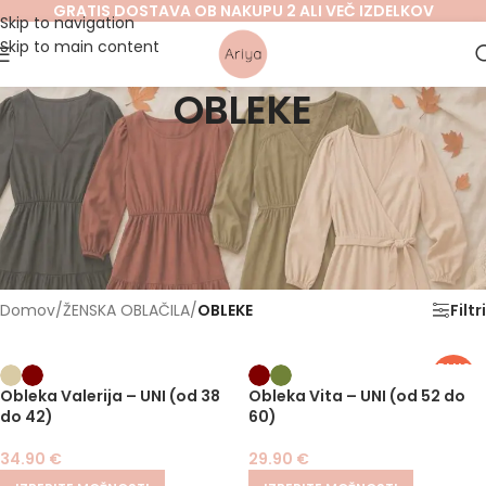
GRATIS DOSTAVA OB NAKUPU 2 ALI VEČ IZDELKOV
Skip to navigation
Skip to main content
OBLEKE
Obleka je tisti kos, ki ti v trenutku pričara urejen in
samozavesten videz – ne glede na priložnost. Med
ženska
oblačila
sodi kot nepogrešljiv kos, saj združuje eleganco, udobje
in preprosto stiliranje. V ponudbi ARIYA te čakajo obleke, v
katerih se boš počutila ženstveno in edinstveno – vsak dan
znova.
Domov
/
ŽENSKA OBLAČILA
/
OBLEKE
Filtri
PLUS
SIZE
Obleka Valerija – UNI (od 38
Obleka Vita – UNI (od 52 do
do 42)
60)
34.90
€
29.90
€