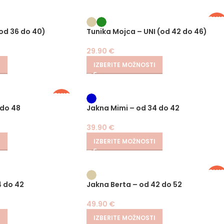
PLU
SIZE
(od 36 do 40)
Tunika Mojca – UNI (od 42 do 46)
29.90
€
I
IZBERITE MOŽNOSTI
PLUS
SIZE
 do 48
Jakna Mimi – od 34 do 42
39.90
€
I
IZBERITE MOŽNOSTI
PLU
SIZE
4 do 42
Jakna Berta – od 42 do 52
49.90
€
I
IZBERITE MOŽNOSTI