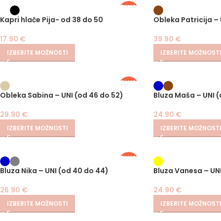
PLUS
SIZE
Kapri hlače Pija- od 38 do 50
Obleka Patricija –
17.90
€
39.90
€
IZBERITE MOŽNOSTI
IZBERITE MOŽNOST
PLUS
SIZE
Obleka Sabina – UNI (od 46 do 52)
Bluza Maša – UNI (
29.90
€
24.90
€
IZBERITE MOŽNOSTI
IZBERITE MOŽNOST
PLUS
SIZE
Bluza Nika – UNI (od 40 do 44)
Bluza Vanesa – UNI
26.90
€
24.90
€
IZBERITE MOŽNOSTI
IZBERITE MOŽNOST