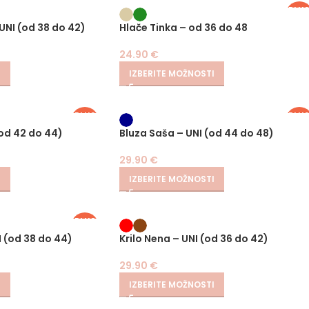
PLU
SIZE
 UNI (od 38 do 42)
Hlače Tinka – od 36 do 48
24.90
€
I
IZBERITE MOŽNOSTI
PLUS
PLU
SIZE
SIZE
od 42 do 44)
Bluza Saša – UNI (od 44 do 48)
29.90
€
I
IZBERITE MOŽNOSTI
PLUS
SIZE
 (od 38 do 44)
Krilo Nena – UNI (od 36 do 42)
29.90
€
I
IZBERITE MOŽNOSTI