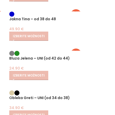
S
PLUS
SIZE
Jakna Tina – od 38 do 48
49.90
€
IZBERITE MOŽNOSTI
PLUS
SIZE
Bluza Jelena – UNI (od 42 do 44)
24.90
€
IZBERITE MOŽNOSTI
Obleka Greti – UNI (od 34 do 38)
34.90
€
IZBERITE MOŽNOSTI