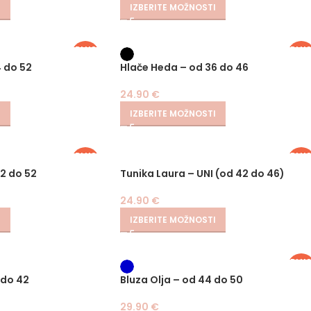
I
IZBERITE MOŽNOSTI
PLUS
PLU
SIZE
SIZE
4 do 52
Hlače Heda – od 36 do 46
24.90
€
I
IZBERITE MOŽNOSTI
PLUS
PLU
SIZE
SIZE
42 do 52
Tunika Laura – UNI (od 42 do 46)
24.90
€
I
IZBERITE MOŽNOSTI
PLU
SIZE
 do 42
Bluza Olja – od 44 do 50
29.90
€