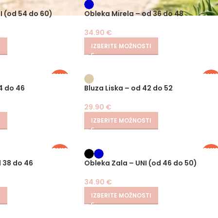
PLUS
PLU
SIZE
SIZE
I (od 54 do 60)
Obleka Mirela – od 36 do 48
34.90
€
I
IZBERITE MOŽNOSTI
PLUS
PLU
SIZE
SIZE
4 do 46
Bluza Liska – od 42 do 52
29.90
€
I
IZBERITE MOŽNOSTI
PLUS
PLU
SIZE
SIZE
 38 do 46
Obleka Zala – UNI (od 46 do 50)
34.90
€
I
IZBERITE MOŽNOSTI