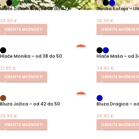
Hlače Žana – UNI (od 38 do 42)
Tunika Kataja – UN
26.90
€
26.90
€
IZBERITE MOŽNOSTI
IZBERITE MOŽNOST
PLUS
SIZE
Hlače Monika – od 38 do 50
Hlače Maša – od 3
21.90
€
24.90
€
IZBERITE MOŽNOSTI
IZBERITE MOŽNOST
PLUS
SIZE
Bluza Jožica – od 42 do 50
Bluza Dragica – od
29.90
€
29.90
€
IZBERITE MOŽNOSTI
IZBERITE MOŽNOST