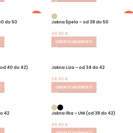
PLUS
PLU
SIZE
SIZE
40 do 50
Jakna Špela – od 38 do 50
49.90
€
I
IZBERITE MOŽNOSTI
(od 40 do 42)
Jakna Liza – od 34 do 42
34.90
€
I
IZBERITE MOŽNOSTI
do 42
Jakna Ilka – UNI (od 38 do 42)
49.90
€
I
IZBERITE MOŽNOSTI