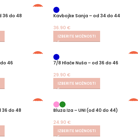
PLUS
SIZE
d 36 do 48
Kavbojke Sanja – od 34 do 44
36.90
€
I
IZBERITE MOŽNOSTI
PLUS
PLU
SIZE
SIZE
 do 46
7/8 Hlače Nuša – od 36 do 46
29.90
€
I
IZBERITE MOŽNOSTI
PLUS
PLU
SIZE
SIZE
 36 do 48
Bluza Iza – UNI (od 40 do 44)
24.90
€
I
IZBERITE MOŽNOSTI