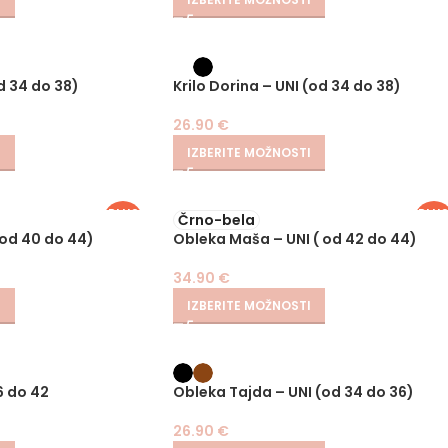
d 34 do 38)
Krilo Dorina – UNI (od 34 do 38)
26.90
€
I
IZBERITE MOŽNOSTI
PLUS
PLU
Črno-bela
SIZE
SIZE
(od 40 do 44)
Obleka Maša – UNI ( od 42 do 44)
34.90
€
I
IZBERITE MOŽNOSTI
6 do 42
Obleka Tajda – UNI (od 34 do 36)
26.90
€