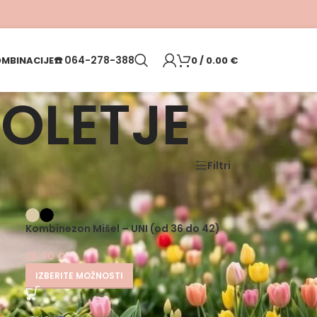
☎️
064-278-388
MBINACIJE
0
/
0.00
€
POLETJE
Filtri
Kombinezon Mišel – UNI (od 36 do 42)
26.90
€
IZBERITE MOŽNOSTI