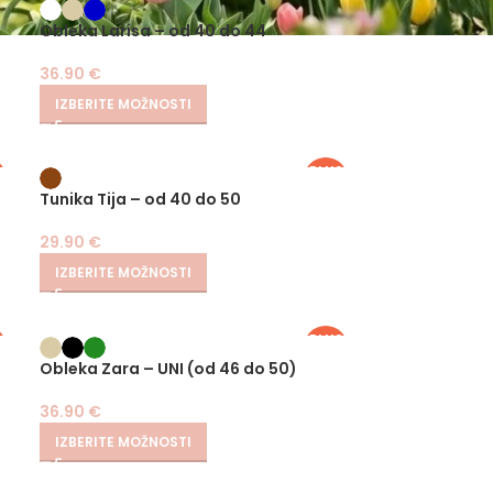
S
Obleka Larisa – od 40 do 44
36.90
€
IZBERITE MOŽNOSTI
S
PLUS
SIZE
Tunika Tija – od 40 do 50
29.90
€
IZBERITE MOŽNOSTI
S
PLUS
SIZE
Obleka Zara – UNI (od 46 do 50)
36.90
€
IZBERITE MOŽNOSTI