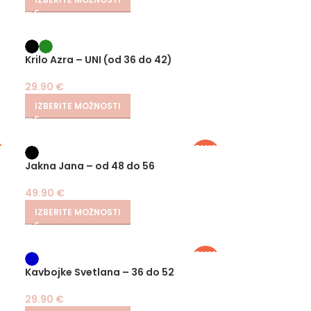
Krilo Azra – UNI (od 36 do 42)
29.90
€
IZBERITE MOŽNOSTI
S
PLUS
SIZE
Jakna Jana – od 48 do 56
49.90
€
IZBERITE MOŽNOSTI
PLUS
SIZE
Kavbojke Svetlana – 36 do 52
29.90
€