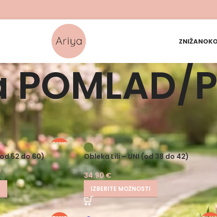
ZNIŽANO
KO
ja POMLAD/
PLUS
SIZE
(od 52 do 60)
Obleka Lili – UNI (od 38 do 42)
34.90
€
I
IZBERITE MOŽNOSTI